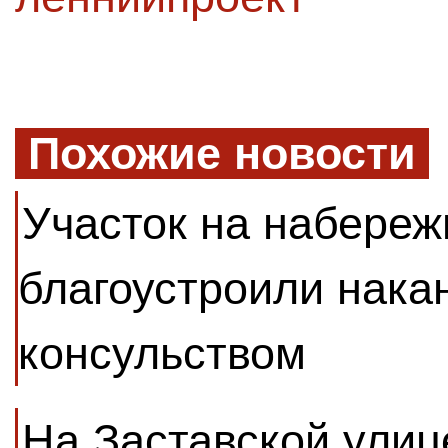
Похожие новости
Участок на набере
благоустроили нака
консульством
На Заставской улиц