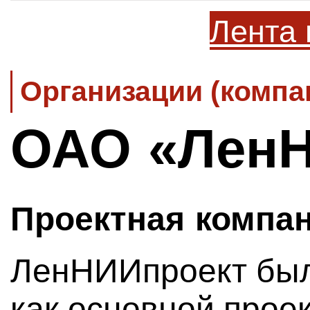
Лента 
Организации (компа
ОАО «ЛенН
Проектная компа
ЛенНИИпроект был 
как основной прое