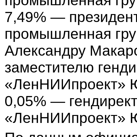
промышленная груп
7,49% — президен
промышленная груп
Александру Макаро
заместителю генд
«ЛенНИИпроект» Ю
0,05% — гендирек
«ЛенНИИпроект» Ю