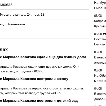
На Мур
1360565
Рыбацк
Фурштатская ул., 24, пом. 19н
06/08
Капрем
ндр Николаевич
Куйбыш
05/08
Восста
Глинке
лах
05/08
ице Маршала Казакова сдали еще два жилых дома
В ново
эксплу
Маршала Казакова сдали еще два жилых дома. Они
05/08
там возводит группа «ЛСР».
На Обв
ице Маршала Казакова построили школу
моста 
Маршала Казакова завершилось строительство школы.
04/08
а, который там возводит группа «ЛСР».
В сост
добави
це Маршала Казакова построили детский сад