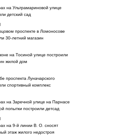
рах на Ультрамариновой улице
или детский сад
рцовом проспекте в Ломоносове
ли 30-летний магазин
зоне на Тосиной улице построили
ин жилой дом
ибе проспекта Луначарского
или спортивный комплекс
рах на Заречной улице на Парнасе
рой попытки построили детсад
ах на 9-й линии В. О. сносят
ный этаж жилого недостроя