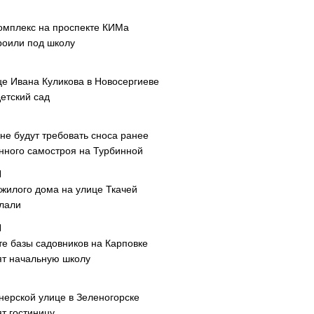
омплекс на проспекте КИМа
роили под школу
це Ивана Куликова в Новосергиеве
етский сад
не будут требовать сноса ранее
нного самостроя на Турбинной
 жилого дома на улице Ткачей
лали
те базы садовников на Карповке
ят начальную школу
нерской улице в Зеленогорске
т гостиницу