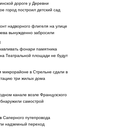
инской дороге у Деревни
ое город построил детский сад
онт надворного флигеля на улице
ева вынужденно забросили
навливать фонари памятника
 на Театральной площади не будут
м микрорайоне в Стрельне сдали в
атацию три жилых дома
одном канале возле Французского
обнаружили самострой
ав Саперного путепровода
ли надземный переход