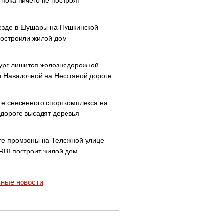
пока ничего не построят
езде в Шушары на Пушкинской
построили жилой дом
ург лишится железнодорожной
и Навалочной на Нефтяной дороге
те снесенного спорткомплекса на
дороге высадят деревья
те промзоны на Тележной улице
 RBI построит жилой дом
ные новости