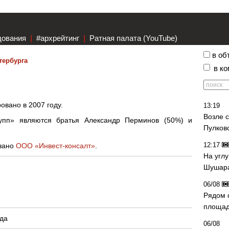
дования
|
#архрейтинг
|
Ратная палата (YouTube)
в об
тербурга
в к
»
овано в 2007 году.
13:19
Возле 
пп» являются братья Александр Перминов (50%) и
Пулков
12:17
язано
ООО «Инвест-консалт»
.
На угл
Шушара
06/08
Рядом 
площад
ода
06/08