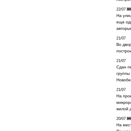
22/07
На ули
еще од
авторы
21/07
Во дво
постро
21/07
Сдан п
группы
Новобе
21/07
На про
микрор
жилой 
20/07
На мес