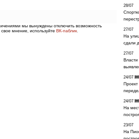
28/07
Спортк
перест
аничениями мы вынуждены отключить возможность
27/07
 свое мнение, используйте
ВК-паблик
.
На ули
сдали д
27/07
Власти 
выявле
24/07
Проект
переде
24/07
На мес
постро
23/07
На Пио
построя