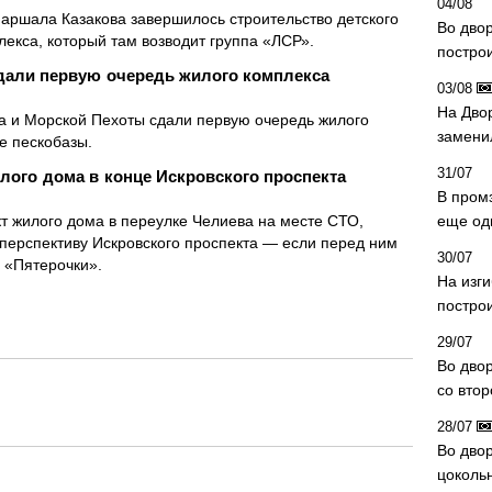
04/08
Маршала Казакова завершилось строительство детского
Во дво
лекса, который там возводит группа «ЛСР».
постро
дали первую очередь жилого комплекса
03/08
На Дво
 и Морской Пехоты сдали первую очередь жилого
замени
е пескобазы.
31/07
лого дома в конце Искровского проспекта
В пром
 жилого дома в переулке Челиева на месте СТО,
еще од
 перспективу Искровского проспекта — если перед ним
30/07
 «Пятерочки».
На изг
постро
29/07
Во дво
со вто
28/07
Во двор
цоколь