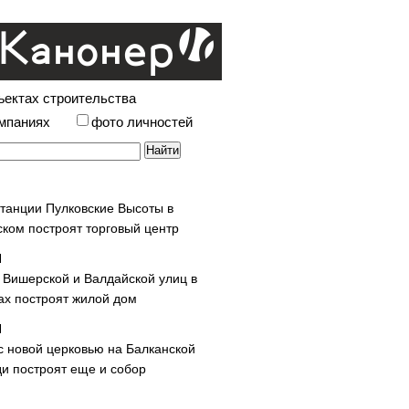
ъектах строительства
омпаниях
фото личностей
станции Пулковские Высоты в
ском построят торговый центр
у Вишерской и Валдайской улиц в
х построят жилой дом
с новой церковью на Балканской
и построят еще и собор