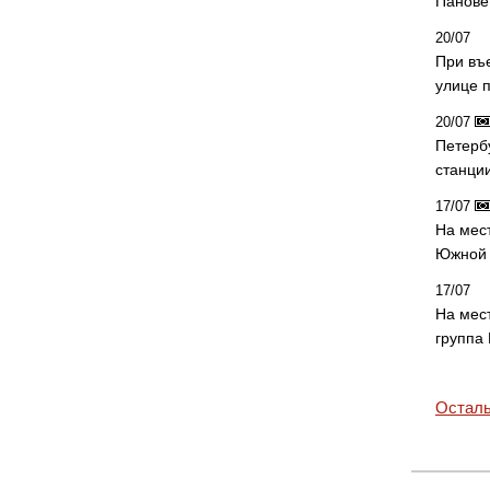
Панове 
20/07
При въ
улице 
20/07
Петерб
станци
17/07
На мес
Южной 
17/07
На мес
группа
Осталь