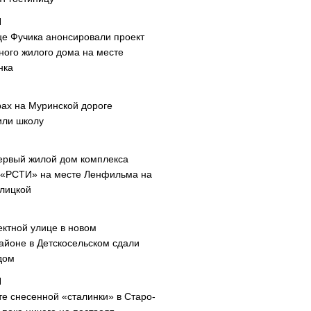
це Фучика анонсировали проект
ного жилого дома на месте
нка
рах на Муринской дороге
или школу
ервый жилой дом комплекса
 «РСТИ» на месте Ленфильма на
лицкой
ектной улице в новом
айоне в Детскосельском сдали
дом
те снесенной «сталинки» в Старо-