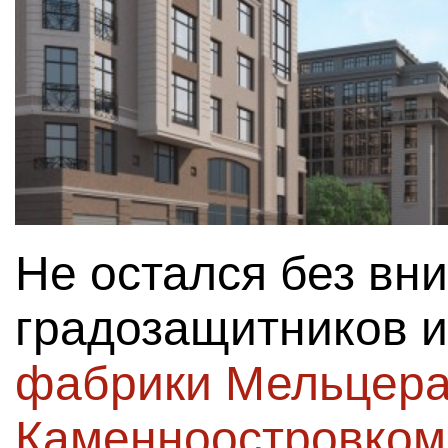
Не остался без вн
градозащитников 
фабрики Мельцера
Каменноостровком