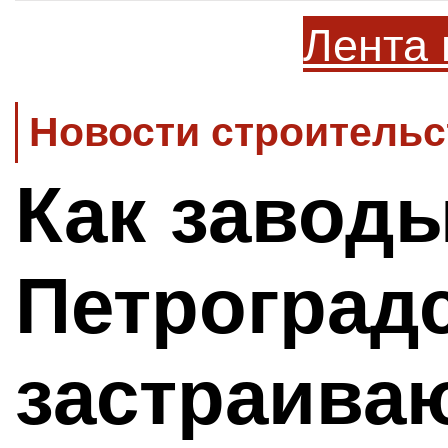
Лента 
Новости строительс
Как завод
Петроград
застраива