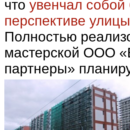
что
увенчал собой
перспективе улиц
Полностью реализо
мастерской ООО «
партнеры» планиру