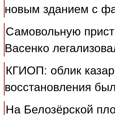
новым зданием с ф
Самовольную прист
Васенко легализова
КГИОП: облик казар
восстановления бы
На Белозёрской пл