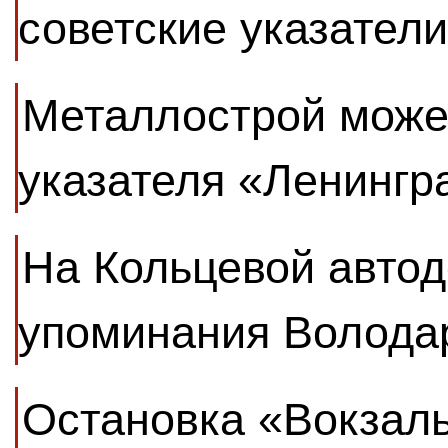
советские указател
Металлострой може
указателя «Ленингр
На Кольцевой автод
упоминания Володар
Остановка «Вокзал