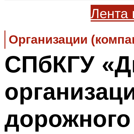
Лента 
Организации (компа
СПбКГУ «Д
организац
дорожного