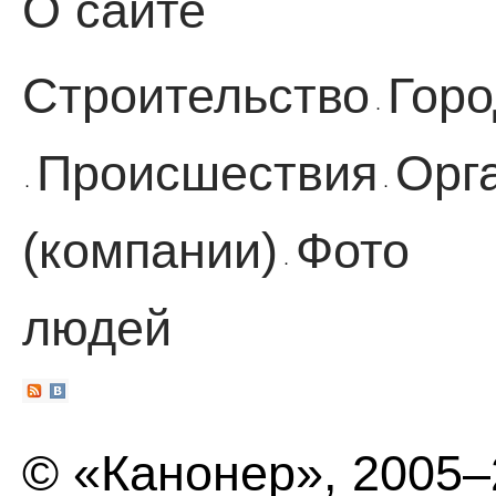
О сайте
Строительство
Горо
·
Происшествия
Орг
·
·
(компании)
Фото
·
людей
© «Канонер», 2005