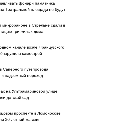
навливать фонари памятника
 на Театральной площади не будут
м микрорайоне в Стрельне сдали в
атацию три жилых дома
одном канале возле Французского
обнаружили самострой
ав Саперного путепровода
ли надземный переход
рах на Ультрамариновой улице
или детский сад
рцовом проспекте в Ломоносове
ли 30-летний магазин