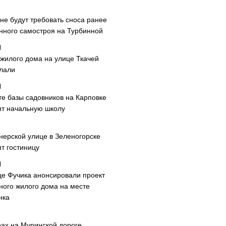
не будут требовать сноса ранее
нного самостроя на Турбинной
 жилого дома на улице Ткачей
лали
те базы садовников на Карповке
ят начальную школу
нерской улице в Зеленогорске
т гостиницу
це Фучика анонсировали проект
ного жилого дома на месте
нка
рах на Муринской дороге