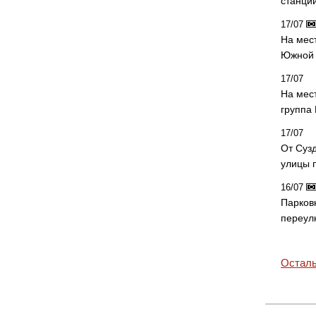
станци
17/07
На мес
Южной 
17/07
На мес
группа
17/07
От Суз
улицы 
16/07
Парков
переул
Осталь