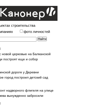
ъектах строительства
омпаниях
фото личностей
с новой церковью на Балканской
и построят еще и собор
инской дороге у Деревни
ое город построил детский сад
онт надворного флигеля на улице
ева вынужденно забросили