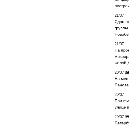
постро
21/07
Сдан п
группы
Новобе
21/07
На про
микрор
жилой 
20/07
На мес
Панове 
20/07
При въ
улице 
20/07
Петерб