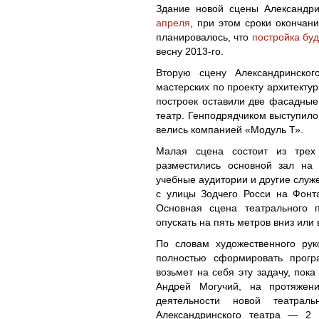
Здание новой сцены Александр
апреля
, при этом сроки окончани
планировалось, что
постройка буд
весну 2013-го.
Вторую сцену Александринског
мастерских по проекту архитекту
построек оставили две фасадные
театр. Генподрядчиком выступил
велись компанией «Модуль Т».
Малая сцена состоит из трех
разместились основной зал на 
учебные аудитории и другие служ
с улицы Зодчего Росси на Фонт
Основная сцена театрального 
опускать на пять метров вниз или 
По словам художественного рук
полностью сформировать прогр
возьмет на себя эту задачу, пок
Андрей Могучий, на протяжени
деятельности новой театрал
Александринского театра — 2 