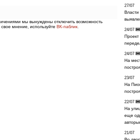
27/07
Власти 
выявле
аничениями мы вынуждены отключить возможность
 свое мнение, используйте
ВК-паблик
.
24/07
Проект
переде
24/07
На мес
постро
23/07
На Пио
построя
22/07
На ули
еще од
авторы
21/07
Во дво