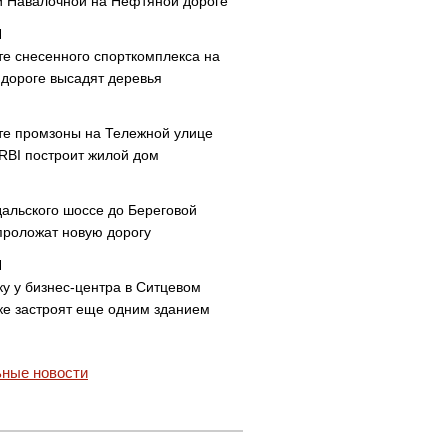
и Навалочной на Нефтяной дороге
те снесенного спорткомплекса на
дороге высадят деревья
те промзоны на Тележной улице
 RBI построит жилой дом
дальского шоссе до Береговой
проложат новую дорогу
ку у бизнес-центра в Ситцевом
ке застроят еще одним зданием
ные новости