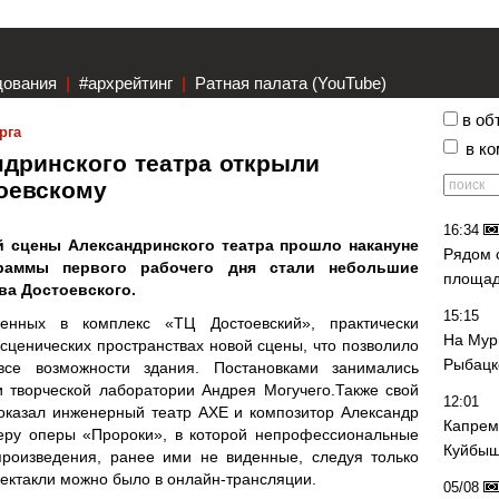
дования
|
#архрейтинг
|
Ратная палата (YouTube)
в об
рга
в к
дринского театра открыли
тоевскому
16:34
 сцены Александринского театра прошло накануне
Рядом 
граммы первого рабочего дня стали небольшие
площад
ва Достоевского.
15:15
ненных в комплекс «ТЦ Достоевский», практически
На Мур
ценических пространствах новой сцены, что позволило
Рыбацк
все возможности здания. Постановками занимались
 творческой лаборатории Андрея Могучего.Также свой
12:01
показал инженерный театр АХЕ и композитор Александр
Капрем
еру оперы «Пророки», в которой непрофессиональные
Куйбыш
роизведения, ранее ими не виденные, следуя только
пектакли можно было в онлайн-трансляции.
05/08