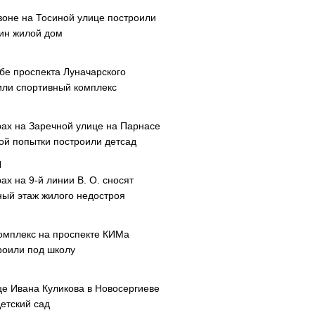
зоне на Тосиной улице построили
ин жилой дом
ибе проспекта Луначарского
или спортивный комплекс
рах на Заречной улице на Парнасе
рой попытки построили детсад
ах на 9-й линии В. О. сносят
ный этаж жилого недостроя
омплекс на проспекте КИМа
роили под школу
це Ивана Куликова в Новосергиеве
етский сад