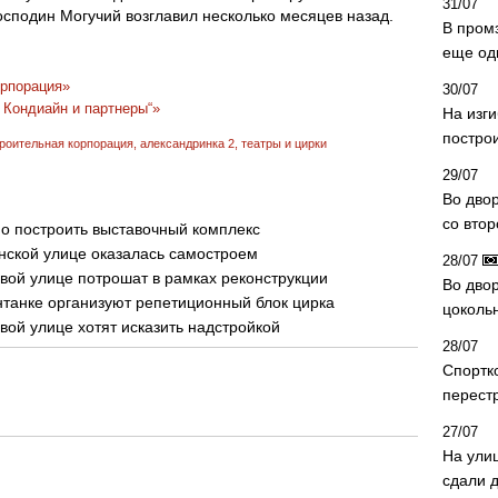
31/07
осподин Могучий возглавил несколько месяцев назад.
В пром
еще од
орпорация»
30/07
 Кондиайн и партнеры“»
На изг
постро
троительная корпорация
,
александринка 2
,
театры и цирки
29/07
Во дво
со вто
о построить выставочный комплекс
нской улице оказалась самостроем
28/07
ой улице потрошат в рамках реконструкции
Во двор
танке организуют репетиционный блок цирка
цоколь
ой улице хотят исказить надстройкой
28/07
Спортк
перест
27/07
На ули
сдали д