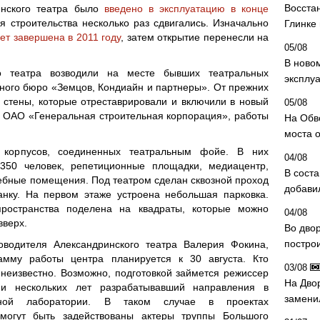
Восста
инского театра было
введено в эксплуатацию в конце
я строительства несколько раз сдвигались. Изначально
Глинке
ет завершена в 2011 году
, затем открытие перенесли на
05/08
В ново
о театра возводили на месте бывших театральных
эксплу
рного бюро «Земцов, Кондиайн и партнеры». От прежних
 стены, которые отреставрировали и включили в новый
05/08
о ОАО «Генеральная строительная корпорация», работы
На Обв
моста 
 корпусов, соединенных театральным фойе. В них
04/08
350 человек, репетиционные площадки, медиацентр,
В сост
ебные помещения. Под театром сделан сквозной проход
добави
анку. На первом этаже устроена небольшая парковка.
пространства поделена на квадраты, которые можно
04/08
вверх.
Во дво
постро
оводителя Александринского театра Валерия Фокина,
амму работы центра планируется к 30 августа. Кто
03/08
а неизвестно. Возможно, подготовкой займется режиссер
На Дво
и нескольких лет разрабатывавший направления в
замени
ьной лаборатории. В таком случае в проектах
могут быть задействованы актеры труппы Большого