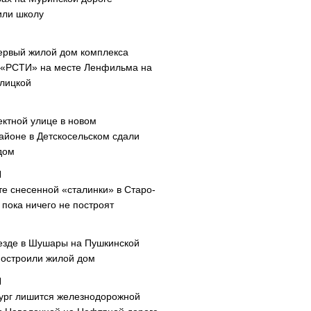
или школу
ервый жилой дом комплекса
 «РСТИ» на месте Ленфильма на
лицкой
ектной улице в новом
айоне в Детскосельском сдали
дом
те снесенной «сталинки» в Старо-
пока ничего не построят
езде в Шушары на Пушкинской
построили жилой дом
ург лишится железнодорожной