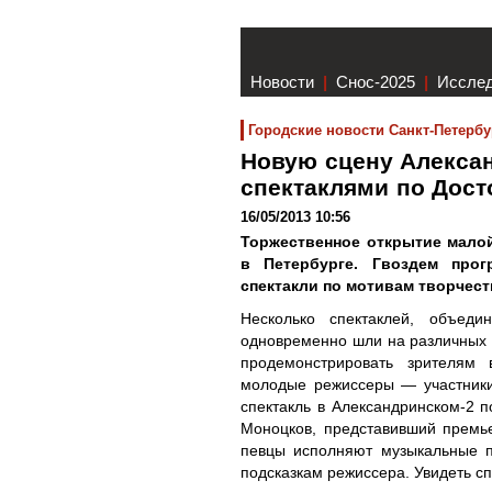
Новости
|
Снос-2025
|
Иссле
Городские новости Санкт-Петербу
Новую сцену Алексан
спектаклями по Дос
16/05/2013 10:56
Торжественное открытие малой
в Петербурге. Гвоздем про
спектакли по мотивам творчест
Несколько спектаклей, объеди
одновременно шли на различных с
продемонстрировать зрителям 
молодые режиссеры — участники
спектакль в Александринском-2 
Моноцков, представивший премь
певцы исполняют музыкальные п
подсказкам режиссера. Увидеть с