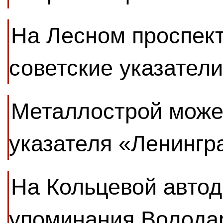
На Лесном проспек
советские указател
Металлострой може
указателя «Ленингр
На Кольцевой автод
упоминания Володар