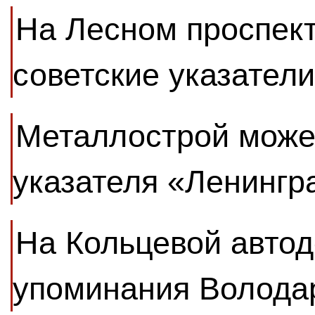
На Лесном проспек
советские указател
Металлострой може
указателя «Ленингр
На Кольцевой автод
упоминания Володар