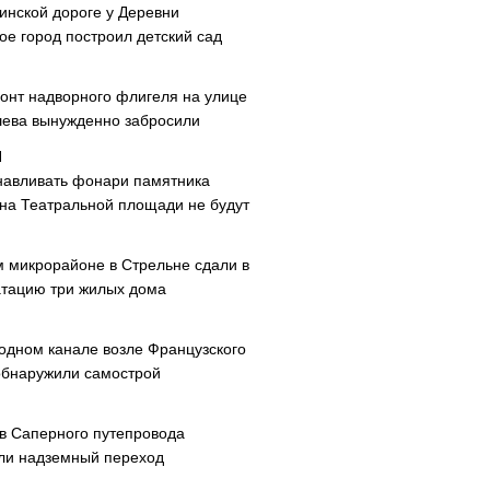
инской дороге у Деревни
ое город построил детский сад
онт надворного флигеля на улице
ева вынужденно забросили
навливать фонари памятника
 на Театральной площади не будут
м микрорайоне в Стрельне сдали в
атацию три жилых дома
одном канале возле Французского
обнаружили самострой
ав Саперного путепровода
ли надземный переход