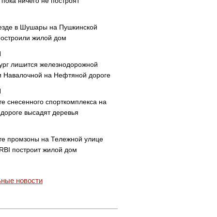
пока ничего не построят
езде в Шушары на Пушкинской
построили жилой дом
ург лишится железнодорожной
и Навалочной на Нефтяной дороге
те снесенного спорткомплекса на
дороге высадят деревья
те промзоны на Тележной улице
 RBI построит жилой дом
ные новости