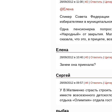
28/09/2012 в 11:08 |
#2
|
Ответить
|
Цитир
@Елена
Спикер Совета Федерации 
избирателями в муниципальном
Одна пенсионерка попрос
«Народный» от закрытия. Мат
сказала, что это, в прицепе, во
Елена
28/09/2012 в 10:40 |
#3
|
Ответить
|
Цити
Зачем она приехала?
Сергей
28/09/2012 в 09:57 |
#4
|
Ответить
|
Цити
У В.Матвиенко страсть строить
иместе всесезонного детскогл
отдыха «Олимпия» отдала гост
рыбка