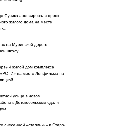
це Фучика анонсировали проект
ного жилого дома на месте
нка
рах на Муринской дороге
или школу
ервый жилой дом комплекса
 «РСТИ» на месте Ленфильма на
лицкой
ектной улице в новом
айоне в Детскосельском сдали
дом
те снесенной «сталинки» в Старо-