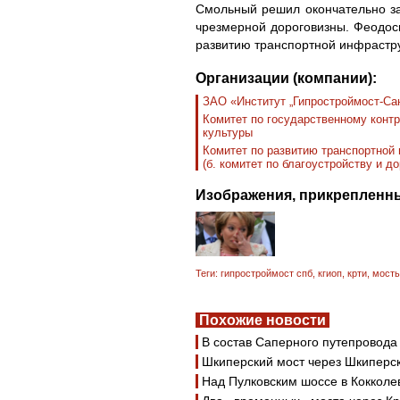
Смольный решил окончательно зам
чрезмерной дороговизны. Феодоси
развитию транспортной инфраструк
Организации (компании):
ЗАО «Институт „Гипростроймост-Сан
Комитет по государственному контр
культуры
Комитет по развитию транспортной
(б. комитет по благоустройству и д
Изображения, прикрепленны
Теги:
гипростроймост спб
,
кгиоп
,
крти
,
мост
Похожие новости
В состав Саперного путепровод
Шкиперский мост через Шкиперс
Над Пулковским шоссе в Кокколе