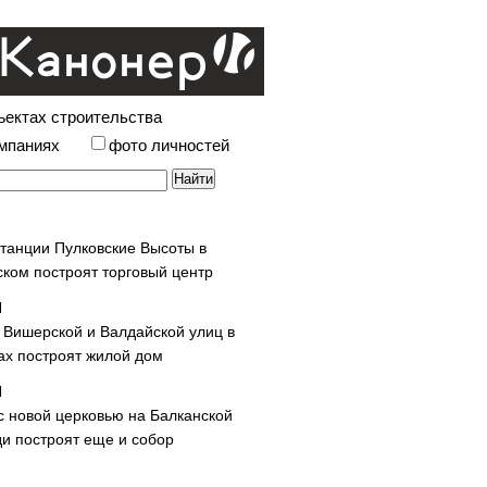
ъектах строительства
омпаниях
фото личностей
станции Пулковские Высоты в
ском построят торговый центр
у Вишерской и Валдайской улиц в
х построят жилой дом
с новой церковью на Балканской
и построят еще и собор