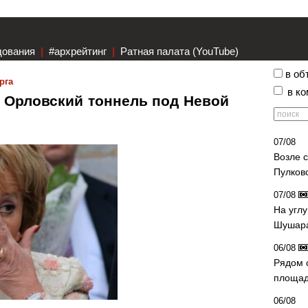
дования
|
#архрейтинг
|
Ратная палата (YouTube)
в об
рга
в к
о Орловский тоннель под Невой
07/08
Возле 
Пулков
07/08
На угл
Шушара
06/08
Рядом 
площад
06/08