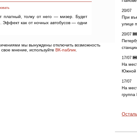
Панове 
ровать
20/07
ет платный, толку от него — мизер. Будет
При въ
ё. Эффект как от ночных автобусов — одни
улице 
20/07
Петерб
аничениями мы вынуждены отключить возможность
станци
 свое мнение, используйте
ВК-паблик
.
17/07
На мес
Южной 
17/07
На мес
группа
Осталь