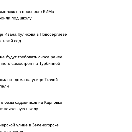
омплекс на проспекте КИМа
роили под школу
це Ивана Куликова в Новосергиеве
етский сад
не будут требовать сноса ранее
нного самостроя на Турбинной
 жилого дома на улице Ткачей
лали
те базы садовников на Карповке
ят начальную школу
нерской улице в Зеленогорске
т гостиницу