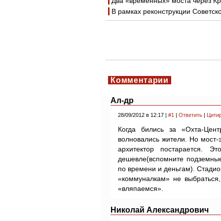
Два «временных» моста через Кр
В рамках реконструкции Советско
Комментарии
Ал-др
28/09/2012 в 12:17 |
#1
|
Ответить
|
Цити
Когда бились за «Охта-Цен
волновались жители. Но мост-
архитектор постарается. Э
дешевле(вспомните подземные
по времени и деньгам). Стадио
«коммуналкам» не выбраться,
«вляпаемся».
Николай Александрович