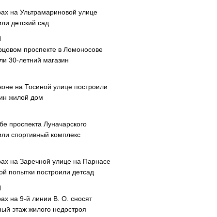
рах на Ультрамариновой улице
или детский сад
рцовом проспекте в Ломоносове
ли 30-летний магазин
зоне на Тосиной улице построили
ин жилой дом
ибе проспекта Луначарского
или спортивный комплекс
рах на Заречной улице на Парнасе
рой попытки построили детсад
ах на 9-й линии В. О. сносят
ный этаж жилого недостроя