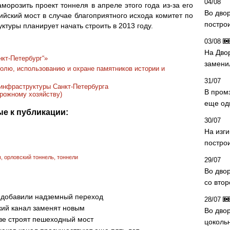
04/08
орозить проект тоннеля в апреле этого года из-за его
Во дво
йский мост в случае благоприятного исхода комитет по
постро
туры планирует начать строить в 2013 году.
03/08
На Дво
кт-Петербург“»
замени
олю, использованию и охране памятников истории и
31/07
 инфраструктуры Санкт-Петербурга
В пром
орожному хозяйству)
еще од
е к публикации:
30/07
На изг
постро
ы
,
орловский тоннель
,
тоннели
29/07
Во дво
со вто
а добавили надземный переход
28/07
кий канал заменят новым
Во двор
ве строят пешеходный мост
цоколь