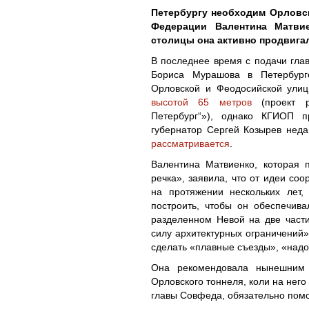
Петербургу необходим Орловск
Федерации Валентина Матвие
столицы она активно продвигал
В последнее время с подачи гла
Бориса Мурашова в Петербурге
Орловской и Феодосийской улиц
высотой 65 метров
(проект ра
Петербург“»), однако КГИОП п
губернатор Сергей Козырев неда
рассматривается
.
Валентина Матвиенко, которая 
речка», заявила, что от идеи со
на протяжении нескольких лет,
построить, чтобы он обеспечив
разделенном Невой на две части
силу архитектурных ограничений»
сделать «плавные съезды», «надо
Она рекомендовала нынешним п
Орловского тоннеля, коли на него
главы Совфеда, обязательно помо