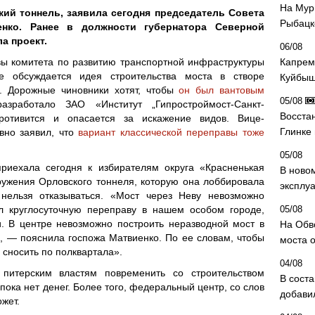
На Мур
ий тоннель, заявила сегодня председатель Совета
Рыбацк
нко. Ранее в должности губернатора Северной
а проект.
06/08
вы комитета по развитию транспортной инфраструктуры
Капрем
 обсуждается идея строительства моста в створе
Куйбыш
. Дорожные чиновники хотят, чтобы
он был вантовым
05/08
зработало ЗАО «Институт „Гипростроймост-Санкт-
Восста
ротивится и опасается за искажение видов. Вице-
Глинке
вно заявил, что
вариант классической переправы тоже
05/08
приехала сегодня к избирателям округа «Красненькая
В ново
оружения Орловского тоннеля, которую она лоббировала
эксплу
 нельзя отказываться. «Мост через Неву невозможно
ал круглосуточную переправу в нашем особом городе,
05/08
. В центре невозможно построить неразводной мост в
На Обв
, — пояснила госпожа Матвиенко. По ее словам, чтобы
моста 
 сносить по полквартала».
04/08
итерским властям повременить со строительством
В сост
 пока нет денег. Более того, федеральный центр, со слов
добави
жет.