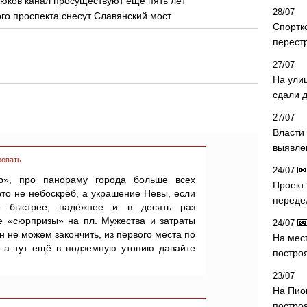
юков канал просуществуют еще пять лет
28/07
го проспекта снесут Славянский мост
Спортк
перест
27/07
На ули
сдали д
27/07
Власти 
выявле
ровать
24/07
тр», про панораму города больше всех
Проект
это не небоскрёб, а украшение Невы, если
переде
то быстрее, надёжнее и в десять раз
 «сюрпризы» на пл. Мужества и затраты
24/07
н не можем закончить, из первого места по
На мес
 а тут ещё в подземную утопию давайте
постро
23/07
На Пио
построя