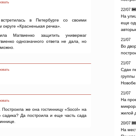
овать
22/07
На ули
встретилась в Петербурге со своими
еще од
 округе «Красненькая речка».
авторы
ила Матвиенко защитить универмаг
21/07
виенко однозначного ответа не дала, но
Во дво
зможно.
постро
21/07
Сдан п
ровать
группы
Новобе
21/07
На про
ровать
микрор
. Построила же она гостинницу «Socol» на
жилой 
о садика? Да построила и еще часть сада
иннице.
20/07
На мес