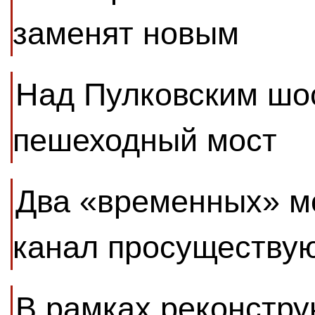
заменят новым
Над Пулковским шос
пешеходный мост
Два «временных» м
канал просуществую
В рамках реконстру