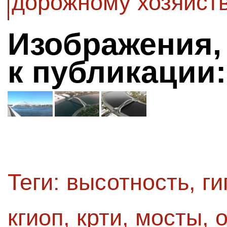
дорожному хозяйств
Изображения,
к публикации:
Теги:
высотность
,
ги
кгиоп
,
крти
,
мосты
,