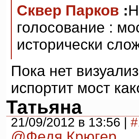
Сквер Парков
:
Н
голосование : мо
исторически сло
Пока нет визуализ
испортит мост как
Татьяна
21/09/2012 в 13:56 |
#
@Федя Крюгер