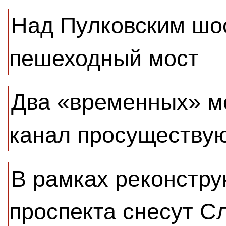
Над Пулковским шос
пешеходный мост
Два «временных» м
канал просуществую
В рамках реконстру
проспекта снесут С