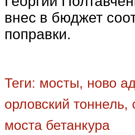
Георгий Полтавчен
внес в бюджет соо
поправки.
Теги:
мосты
,
ново а
орловский тоннель
,
моста бетанкура