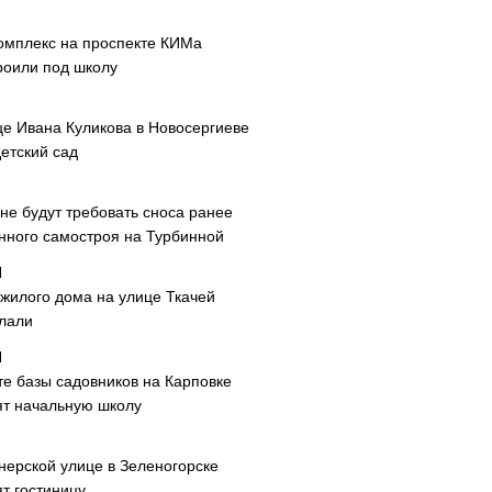
омплекс на проспекте КИМа
роили под школу
це Ивана Куликова в Новосергиеве
етский сад
не будут требовать сноса ранее
нного самостроя на Турбинной
 жилого дома на улице Ткачей
лали
те базы садовников на Карповке
ят начальную школу
нерской улице в Зеленогорске
т гостиницу