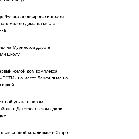
це Фучика анонсировали проект
ного жилого дома на месте
нка
рах на Муринской дороге
или школу
ервый жилой дом комплекса
 «РСТИ» на месте Ленфильма на
лицкой
ектной улице в новом
айоне в Детскосельском сдали
дом
те снесенной «сталинки» в Старо-