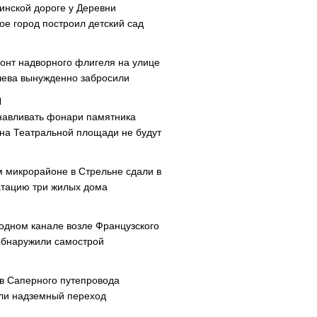
инской дороге у Деревни
ое город построил детский сад
онт надворного флигеля на улице
ева вынужденно забросили
навливать фонари памятника
 на Театральной площади не будут
м микрорайоне в Стрельне сдали в
атацию три жилых дома
одном канале возле Французского
обнаружили самострой
ав Саперного путепровода
ли надземный переход