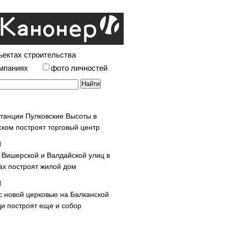
ъектах строительства
омпаниях
фото личностей
станции Пулковские Высоты в
ском построят торговый центр
у Вишерской и Валдайской улиц в
х построят жилой дом
с новой церковью на Балканской
и построят еще и собор