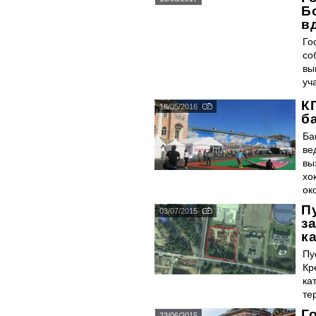
Б
в
Го
со
вы
уч
К
18/05/2016
б
Ба
ве
вы
хо
ок
П
03/07/2015
з
к
Пу
Кр
ка
те
Г
23/06/2015