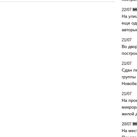
22/07
На ули
еще од
авторы
21/07
Во дво
постро
21/07
Сдан п
группы
Новобе
21/07
На про
микрор
жилой 
20/07
На мес