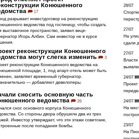
еконструкции Конюшенного
28/07
едомства
17
Спортк
род разрывает инвестдоговор на реконструкцию
перест
нюшенного ведомства под гостиницу, чтобы создать
27/07
м выставочное пространство, заявил вице-
На ули
бернатор Игорь Албин. Сам инвестор не в курсе
шения.
сдали д
роект реконструкции Конюшенного
27/07
едомства могут слегка изменить
3
Власти 
оект реконструкции Конюшенного ведомства на
выявле
нюшенной площади, 1, под апарт-отель может быть
менен, заявляет временный губернатор.
24/07
значительно — добавляют девелоперы.
Проект
переде
ачали сносить основную часть
онюшенного ведомства
26
24/07
На мес
чался снос основного корпуса Конюшенного
домства. Со стороны двора обрушили два из трех
постро
ажей. Инвестор утверждает, что эти этажи советские,
23/07
строенные после попадания бомбы.
На Пио
построя