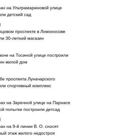
рах на Ультрамариновой улице
или детский сад
рцовом проспекте в Ломоносове
ли 30-летний магазин
зоне на Тосиной улице построили
ин жилой дом
ибе проспекта Луначарского
или спортивный комплекс
рах на Заречной улице на Парнасе
рой попытки построили детсад
ах на 9-й линии В. О. сносят
ный этаж жилого недостроя