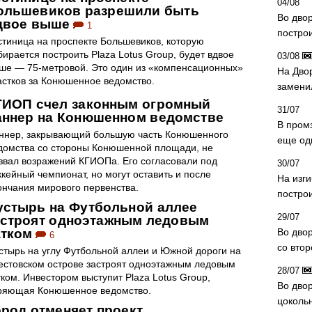
04/08
ольшевиков разрешили быть
Во дво
двое выше
1
постро
стиница на проспекте Большевиков, которую
бирается построить Plaza Lotus Group, будет вдвое
03/08
ше — 75-метровой. Это один из «компенсационных»
На Дво
астков за Конюшенное ведомство.
замени
ГИОП счел законным огромный
31/07
аннер на Конюшенном ведомстве
В пром
ннер, закрывающий большую часть Конюшенного
еще од
домства со стороны Конюшенной площади, не
звал возражений КГИОПа. Его согласовали под
30/07
ккейный чемпионат, но могут оставить и после
На изг
ончания мирового первенства.
постро
устырь на Футбольной аллее
29/07
астроят одноэтажным ледовым
атком
Во дво
6
со вто
стырь на углу Футбольной аллеи и Южной дороги на
естовском острове застроят одноэтажным ледовым
28/07
тком. Инвестором выступит Plaza Lotus Group,
Во двор
ряющая Конюшенное ведомство.
цоколь
ород отменяет проект