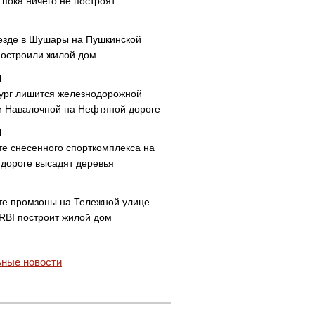
пока ничего не построят
езде в Шушары на Пушкинской
построили жилой дом
ург лишится железнодорожной
и Навалочной на Нефтяной дороге
те снесенного спорткомплекса на
дороге высадят деревья
те промзоны на Тележной улице
 RBI построит жилой дом
ные новости