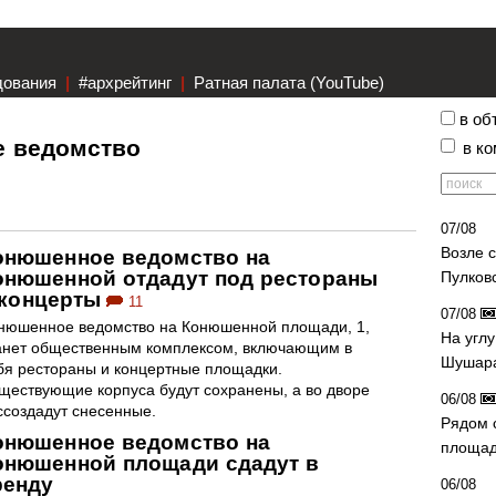
дования
|
#архрейтинг
|
Ратная палата (YouTube)
в об
е ведомство
в к
07/08
Возле 
онюшенное ведомство на
онюшенной отдадут под рестораны
Пулков
 концерты
11
07/08
нюшенное ведомство на Конюшенной площади, 1,
На угл
анет общественным комплексом, включающим в
Шушара
бя рестораны и концертные площадки.
ществующие корпуса будут сохранены, а во дворе
06/08
ссоздадут снесенные.
Рядом 
онюшенное ведомство на
площад
онюшенной площади сдадут в
ренду
06/08