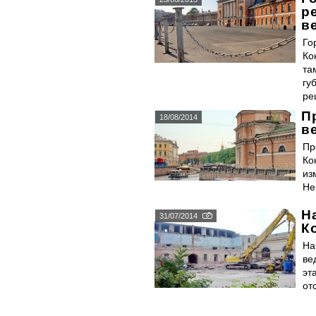
р
в
Го
Ко
та
гу
ре
П
18/08/2014
в
Пр
Ко
из
Не
Н
31/07/2014
К
На
ве
эт
от