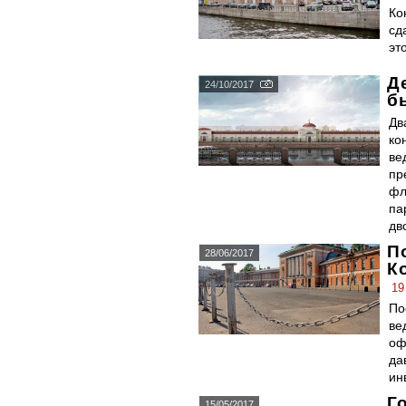
Ко
сд
эт
Д
24/10/2017
б
Дв
ко
ве
пр
фл
па
дв
П
28/06/2017
К
19
По
ве
оф
да
ин
Г
15/05/2017