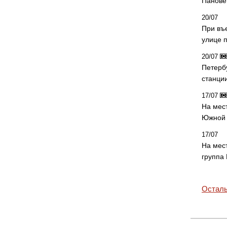
Панове 
20/07
При въ
улице 
20/07
Петерб
станци
17/07
На мес
Южной 
17/07
На мес
группа
Осталь