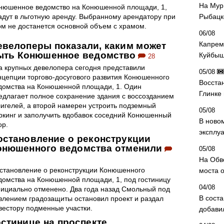
На Мур
нюшенное ведомство на Конюшенной площади, 1,
адут в льготную аренду. Выбранному арендатору при
Рыбацк
ом не достанется основной объем с храмом.
06/08
Капрем
евелоперы показали, каким может
ыть Конюшенное ведомство
Куйбыш
28
а крупных девелопера сегодня представили
05/08
нцепции торгово-досугового развития Конюшенного
Восста
домства на Конюшенной площади, 1. Один
Глинке
едлагает полное сохранение здания с воссозданием
игелей, а второй намерен устроить подземный
05/08
ркинг и заполучить вдобавок соседний Конюшенный
В ново
ор.
эксплу
остановление о реконструкции
онюшенного ведомства отменили
05/08
На Обв
становление о реконструкции Конюшенного
моста 
домства на Конюшенной площади, 1, под гостиницу
04/08
ициально отменено. Два года назад Смольный под
В сост
влением градозащиты остановил проект и раздал
вестору подменные участки.
добави
остинице на проспекте