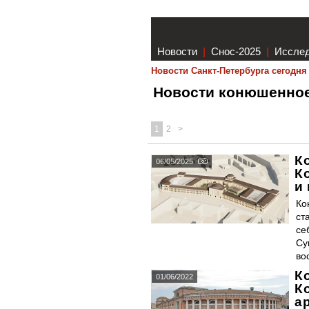
Новости
|
Снос-2025
|
Иссле
Новости Санкт-Петербурга сегодня
Новости конюшенно
1
2
>
К
06/05/2025
К
и
Ко
ст
се
Су
во
К
01/06/2022
К
а