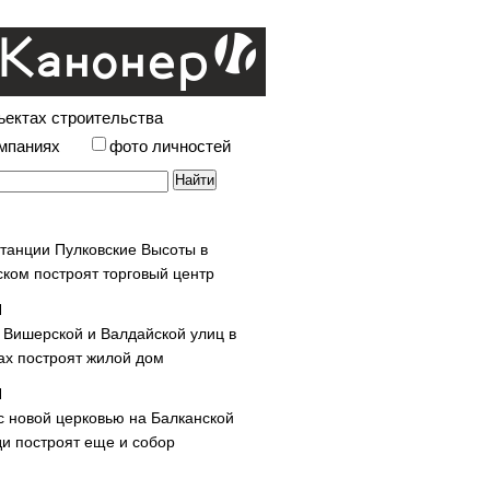
ъектах строительства
омпаниях
фото личностей
станции Пулковские Высоты в
ском построят торговый центр
у Вишерской и Валдайской улиц в
х построят жилой дом
с новой церковью на Балканской
и построят еще и собор