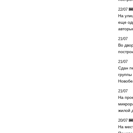
22/07
На ули
еще од
авторы
21/07
Во дво
постро
21/07
Сдан п
группы
Новобе
21/07
На про
микрор
жилой 
20/07
На мес