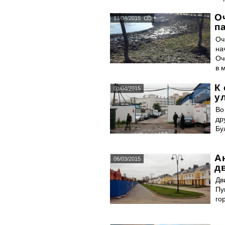
О
13/04/2015
п
Оч
на
Оч
в 
К
01/04/2015
у
Во
др
Бу
А
06/03/2015
д
Дв
Пу
го