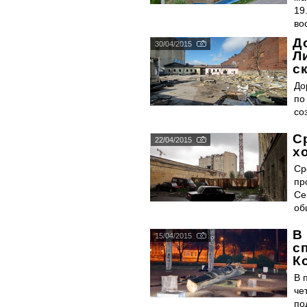
19
во
Д
30/04/2015
Л
с
До
по
со
С
22/04/2015
х
Ср
пр
Се
об
В
15/04/2015
с
К
В 
че
по