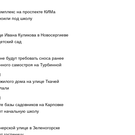
омплекс на проспекте КИМа
роили под школу
це Ивана Куликова в Новосергиеве
етский сад
не будут требовать сноса ранее
нного самостроя на Турбинной
 жилого дома на улице Ткачей
лали
те базы садовников на Карповке
ят начальную школу
нерской улице в Зеленогорске
т гостиницу