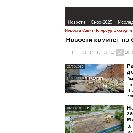
Новости
|
Снос-2025
|
Иссле
Новости Санкт-Петербурга сегодня
Новости комитет по 
<
1
...
13
14
15
16
17
18
19
Р
22/06/2015
д
Вы
на
Чт
ра
Н
04/06/2015
з
м
Вл
ма