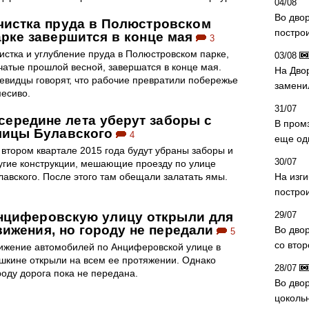
04/08
Во дво
чистка пруда в Полюстровском
постро
арке завершится в конце мая
3
истка и углубление пруда в Полюстровском парке,
03/08
чатые прошлой весной, завершатся в конце мая.
На Дво
евидцы говорят, что рабочие превратили побережье
замени
месиво.
31/07
 середине лета уберут заборы с
В пром
лицы Булавского
4
еще од
 втором квартале 2015 года будут убраны заборы и
30/07
угие конструкции, мешающие проезду по улице
лавского. После этого там обещали залатать ямы.
На изг
постро
нциферовскую улицу открыли для
29/07
вижения, но городу не передали
Во дво
5
со вто
ижение автомобилей по Анциферовской улице в
шкине открыли на всем ее протяжении. Однако
28/07
роду дорога пока не передана.
Во двор
цоколь