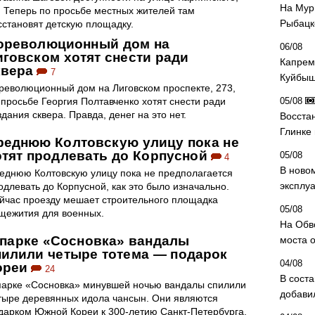
На Мур
. Теперь по просьбе местных жителей там
Рыбацк
сстановят детскую площадку.
ореволюционный дом на
06/08
иговском хотят снести ради
Капрем
квера
7
Куйбыш
революционный дом на Лиговском проспекте, 273,
 просьбе Георгия Полтавченко хотят снести ради
05/08
здания сквера. Правда, денег на это нет.
Восста
Глинке
реднюю Колтовскую улицу пока не
отят продлевать до Корпусной
05/08
4
В ново
еднюю Колтовскую улицу пока не предполагается
эксплу
одлевать до Корпусной, как это было изначально.
йчас проезду мешает строительного площадка
05/08
щежития для военных.
На Обв
 парке «Сосновка» вандалы
моста 
пилили четыре тотема — подарок
04/08
ореи
24
В сост
парке «Сосновка» минувшей ночью вандалы спилили
добави
тыре деревянных идола чансын. Они являются
дарком Южной Кореи к 300-летию Санкт-Петербурга.