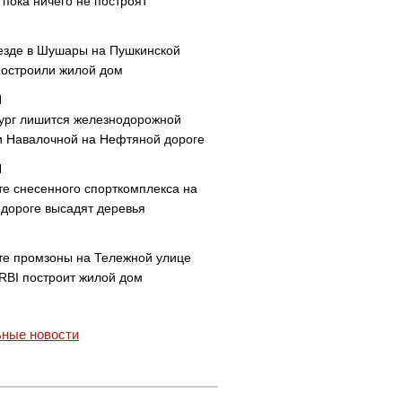
пока ничего не построят
езде в Шушары на Пушкинской
построили жилой дом
ург лишится железнодорожной
и Навалочной на Нефтяной дороге
те снесенного спорткомплекса на
дороге высадят деревья
те промзоны на Тележной улице
 RBI построит жилой дом
ные новости