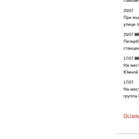
Панове 
20/07
При въ
улице 
20/07
Петерб
станци
17/07
На мес
Южной 
17/07
На мес
группа
Осталь