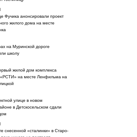
це Фучика анонсировали проект
ного жилого дома на месте
нка
рах на Муринской дороге
или школу
ервый жилой дом комплекса
 «РСТИ» на месте Ленфильма на
лицкой
ектной улице в новом
айоне в Детскосельском сдали
дом
те снесенной «сталинки» в Старо-