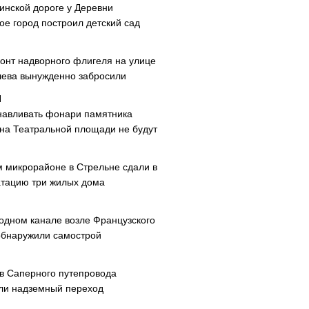
инской дороге у Деревни
ое город построил детский сад
онт надворного флигеля на улице
ева вынужденно забросили
навливать фонари памятника
 на Театральной площади не будут
м микрорайоне в Стрельне сдали в
атацию три жилых дома
одном канале возле Французского
обнаружили самострой
ав Саперного путепровода
ли надземный переход