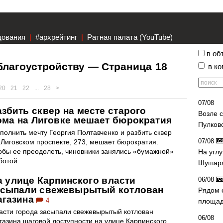
дования
|
#архрейтинг
|
Ратная палата (YouTube)
в об
благоустройству — Страница 18
в к
20
21
22
...
28
>
07/08
азбить сквер на месте старого
Возле 
ома на Лиговке мешает бюрократия
Пулков
полнить мечту Георгия Полтавченко и разбить сквер
07/08
 Лиговском проспекте, 273, мешает бюрократия.
обы ее преодолеть, чиновники занялись «бумажной»
На угл
ботой.
Шушара
а улице Карпинского власти
06/08
асыпали свежевырытый котлован
Рядом 
агазина
4
площад
асти города засыпали свежевырытый котлован
06/08
газина шаговой доступности на улице Карпинского,