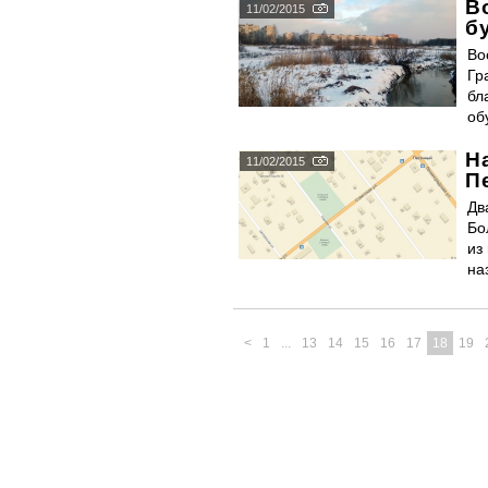
В
11/02/2015
б
Во
Гр
бл
об
Н
11/02/2015
П
Дв
Бо
из
на
<
1
...
13
14
15
16
17
18
19