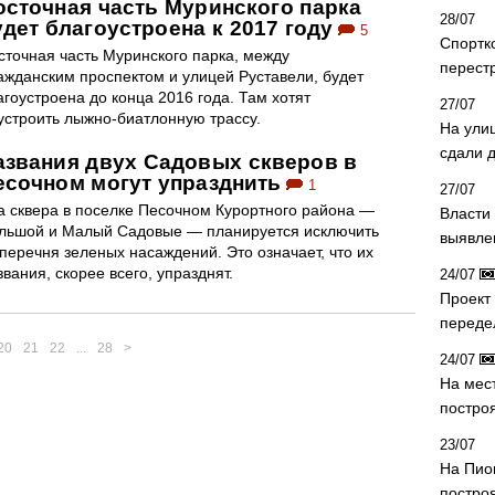
осточная часть Муринского парка
28/07
удет благоустроена к 2017 году
5
Спортк
сточная часть Муринского парка, между
перест
ажданским проспектом и улицей Руставели, будет
агоустроена до конца 2016 года. Там хотят
27/07
устроить лыжно-биатлонную трассу.
На ули
сдали д
азвания двух Садовых скверов в
есочном могут упразднить
1
27/07
а сквера в поселке Песочном Курортного района —
Власти 
льшой и Малый Садовые — планируется исключить
выявле
 перечня зеленых насаждений. Это означает, что их
звания, скорее всего, упразднят.
24/07
Проект
переде
20
21
22
...
28
>
24/07
На мес
постро
23/07
На Пио
построя