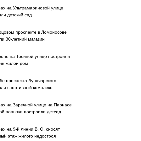
рах на Ультрамариновой улице
или детский сад
рцовом проспекте в Ломоносове
ли 30-летний магазин
зоне на Тосиной улице построили
ин жилой дом
ибе проспекта Луначарского
или спортивный комплекс
рах на Заречной улице на Парнасе
рой попытки построили детсад
ах на 9-й линии В. О. сносят
ный этаж жилого недостроя