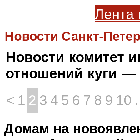
Лента 
Новости Санкт-Петер
Новости комитет 
отношений куги —
<
1
2
3
4
5
6
7
8
9
10
.
Домам на новоявле