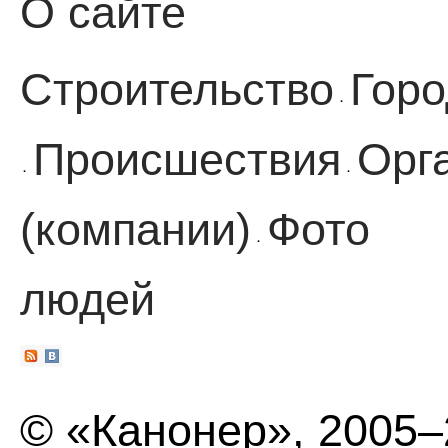
О сайте
Строительство
Горо
·
Происшествия
Орг
·
·
(компании)
Фото
·
людей
© «Канонер», 2005