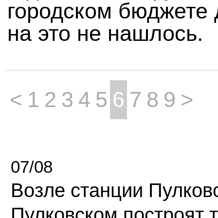
городском бюджете 
на это не нашлось.
<
1
2
3
4
5
6
7
8
9
>
07/08
Возле станции Пулков
Пулковском построят 