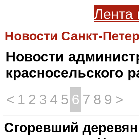
Лента 
Новости Санкт-Петер
Новости админист
красносельского р
<
1
2
3
4
5
6
7
8
9
>
Сгоревший деревя