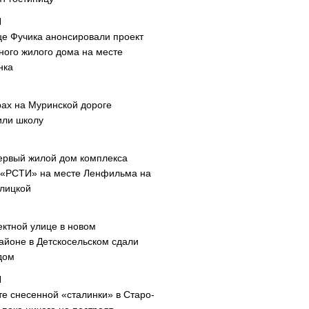
це Фучика анонсировали проект
ного жилого дома на месте
нка
рах на Муринской дороге
или школу
ервый жилой дом комплекса
 «РСТИ» на месте Ленфильма на
лицкой
ектной улице в новом
айоне в Детскосельском сдали
дом
те снесенной «сталинки» в Старо-