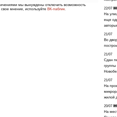
аничениями мы вынуждены отключить возможность
22/07
 свое мнение, используйте
ВК-паблик
.
На ули
еще од
авторы
21/07
Во дво
постро
21/07
Сдан п
группы
Новобе
21/07
На про
микрор
жилой 
20/07
На мес