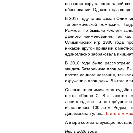
названия окружающих аллей свя
обосновании. Однако тогда вопро
В 2017 году та же самая Олимпи
топонимической комиссии. Тог
Рыжков. Но бывшие коллеги заня
данного наименования, так как
Олимпийских игр 1980 года про
никакой другой привязки к местно
единогласно забраковала инициат
В 2018 году было рассмотрено 
увидеть Батарейную площадь. Быв
против данного названия, так ка
окружению площади». В итоге и э
Осенью топонимическая судьба в
некто «Попов С. В.» захотел 
ленинградского и петербургско
исполнилось 100 лет». Рядом, н
Динамовская улица.
В итоге коми
А вчера соответствующее постано
Июль 2026 года: