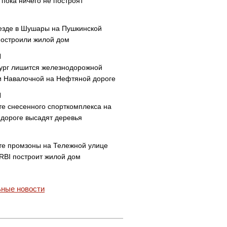
пока ничего не построят
езде в Шушары на Пушкинской
построили жилой дом
ург лишится железнодорожной
и Навалочной на Нефтяной дороге
те снесенного спорткомплекса на
дороге высадят деревья
те промзоны на Тележной улице
 RBI построит жилой дом
ные новости