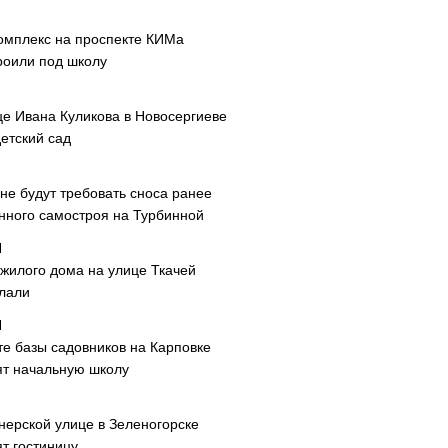
омплекс на проспекте КИМа
роили под школу
це Ивана Куликова в Новосергиеве
етский сад
не будут требовать сноса ранее
нного самостроя на Турбинной
 жилого дома на улице Ткачей
лали
те базы садовников на Карповке
ят начальную школу
нерской улице в Зеленогорске
т гостиницу