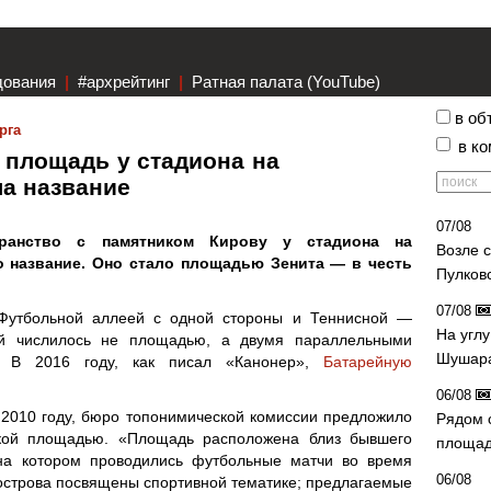
дования
|
#архрейтинг
|
Ратная палата (YouTube)
в об
рга
в к
 площадь у стадиона на
ла название
07/08
транство с памятником Кирову у стадиона на
Возле 
 название. Оно стало площадью Зенита — в честь
Пулков
07/08
 Футбольной аллеей с одной стороны и Теннисной —
На угл
й числилось не площадью, а двумя параллельными
Шушара
. В 2016 году, как писал «Канонер»,
Батарейную
06/08
 2010 году, бюро топонимической комиссии предложило
Рядом 
ской площадью. «Площадь расположена близ бывшего
площад
на котором проводились футбольные матчи во время
06/08
острова посвящены спортивной тематике; предлагаемые