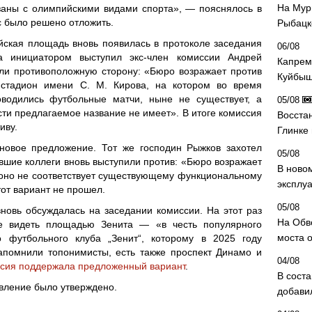
На Мур
заны с олимпийскими видами спорта», — пояснялось в
с было решено отложить.
Рыбацк
йская площадь вновь появилась в протоколе заседания
06/08
да инициатором выступил экс-член комиссии Андрей
Капрем
ли противоположную сторону: «Бюро возражает против
Куйбыш
 стадион имени С. М. Кирова, на котором во время
водились футбольные матчи, ныне не существует, а
05/08
сти предлагаемое название не имеет». В итоге комиссия
Восста
иву.
Глинке
новое предложение. Тот же господин Рыжков захотел
05/08
шие коллеги вновь выступили против: «Бюро возражает
В ново
к оно не соответствует существующему функциональному
эксплу
тот вариант не прошел.
05/08
новь обсуждалась на заседании комиссии. На этот раз
На Обв
ее видеть площадью Зенита — «в честь популярного
моста 
го футбольного клуба „Зенит“, которому в 2025 году
апомнили топонимисты, есть также проспект Динамо и
04/08
ссия поддержала предложенный вариант
.
В сост
вление было утверждено.
добави