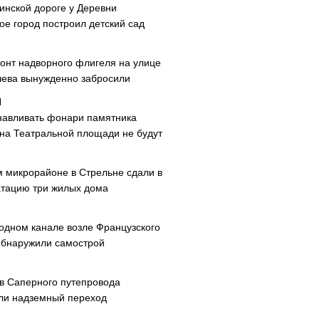
инской дороге у Деревни
ое город построил детский сад
онт надворного флигеля на улице
ева вынужденно забросили
навливать фонари памятника
 на Театральной площади не будут
м микрорайоне в Стрельне сдали в
атацию три жилых дома
одном канале возле Французского
обнаружили самострой
ав Саперного путепровода
ли надземный переход