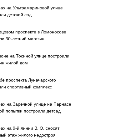
рах на Ультрамариновой улице
или детский сад
рцовом проспекте в Ломоносове
ли 30-летний магазин
зоне на Тосиной улице построили
ин жилой дом
ибе проспекта Луначарского
или спортивный комплекс
рах на Заречной улице на Парнасе
рой попытки построили детсад
ах на 9-й линии В. О. сносят
ный этаж жилого недостроя