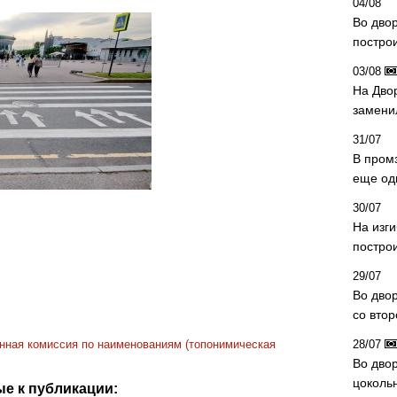
04/08
Во дво
постро
03/08
На Дво
замени
31/07
В пром
еще од
30/07
На изг
постро
29/07
Во дво
со вто
нная комиссия по наименованиям (топонимическая
28/07
Во двор
цоколь
е к публикации: