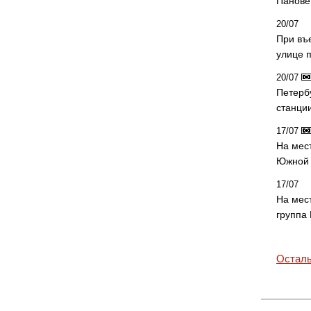
Панове 
20/07
При въ
улице 
20/07
Петерб
станци
17/07
На мес
Южной 
17/07
На мес
группа
Осталь