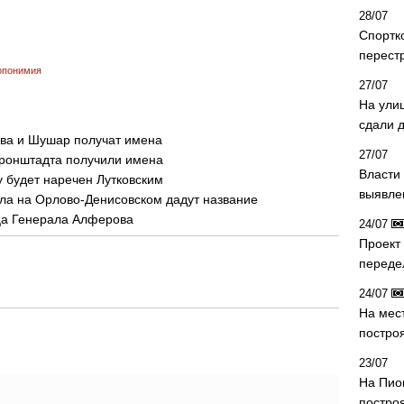
28/07
Спортк
перест
опонимия
27/07
На ули
сдали д
ова и Шушар получат имена
27/07
Кронштадта получили имена
Власти 
у будет наречен Лутковским
выявле
ала на Орлово-Денисовском дадут название
ца Генерала Алферова
24/07
Проект
переде
24/07
На мес
постро
23/07
На Пио
построя