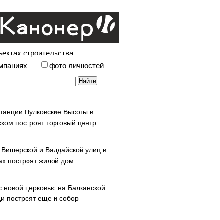
ъектах строительства
омпаниях
фото личностей
станции Пулковские Высоты в
ском построят торговый центр
у Вишерской и Валдайской улиц в
х построят жилой дом
с новой церковью на Балканской
и построят еще и собор