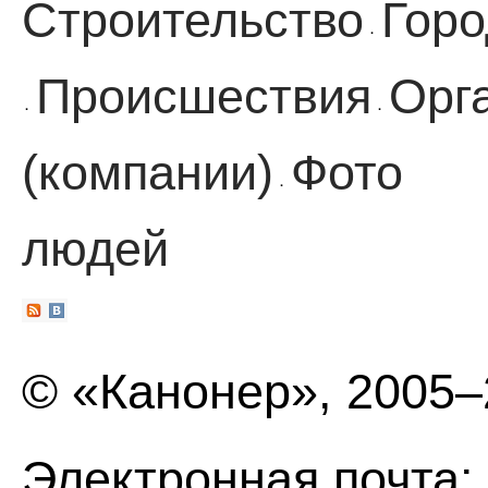
Строительство
Горо
·
Происшествия
Орг
·
·
(компании)
Фото
·
людей
© «Канонер», 2005
Электронная почта: