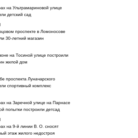
рах на Ультрамариновой улице
или детский сад
рцовом проспекте в Ломоносове
ли 30-летний магазин
зоне на Тосиной улице построили
ин жилой дом
ибе проспекта Луначарского
или спортивный комплекс
рах на Заречной улице на Парнасе
рой попытки построили детсад
ах на 9-й линии В. О. сносят
ный этаж жилого недостроя