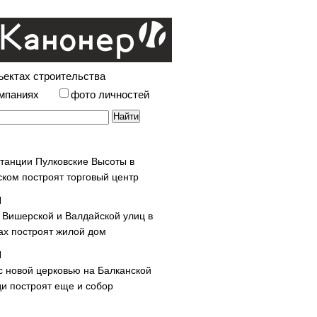
ъектах строительства
омпаниях
фото личностей
станции Пулковские Высоты в
ском построят торговый центр
у Вишерской и Валдайской улиц в
х построят жилой дом
с новой церковью на Балканской
и построят еще и собор