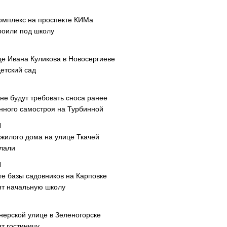
омплекс на проспекте КИМа
роили под школу
це Ивана Куликова в Новосергиеве
етский сад
не будут требовать сноса ранее
нного самостроя на Турбинной
 жилого дома на улице Ткачей
лали
те базы садовников на Карповке
ят начальную школу
нерской улице в Зеленогорске
т гостиницу