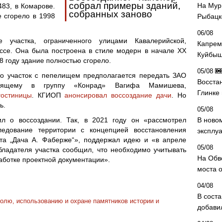
собрал примеры зданий,
На Мур
83, в Комарове.
собранных заново
 сгорело в 1998
Рыбацк
06/08
 участка, ограниченного улицами Кавалерийской,
Капрем
ссе. Она была построена в стиле модерн в начале XX
Куйбыш
8 году здание полностью сгорело.
05/08
то участок с пепелищем предполагается передать ЗАО
Восста
ходящему в группу «Конрад» Вагифа Мамишева,
Глинке
гостиницы
. КГИОП
анонсировал воссоздание дачи
. Но
ь.
05/08
ил о воссоздании. Так, в 2021 году он «рассмотрел
В ново
следование территории с концепцией восстановления
эксплу
кта „Дача А. Фаберже“», поддержал идею и «в апреле
05/08
ладателя участка сообщил, что необходимо учитывать
На Обв
аботке проектной документации».
моста 
04/08
В сост
олю, использованию и охране памятников истории и
добави