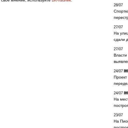
 свое мнение, используйте
ВК-паблик
.
28/07
Спортк
перест
27/07
На ули
сдали д
27/07
Власти 
выявле
24/07
Проект
переде
24/07
На мес
постро
23/07
На Пио
построя