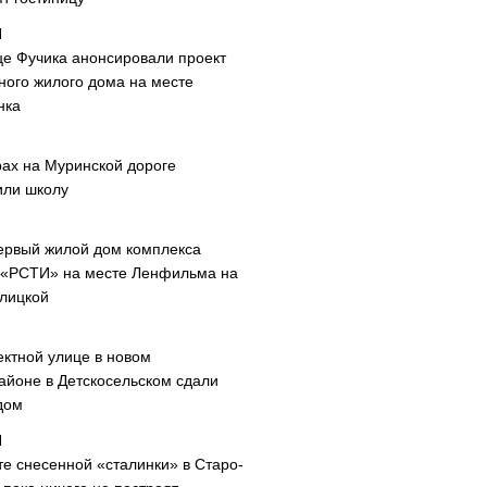
це Фучика анонсировали проект
ного жилого дома на месте
нка
рах на Муринской дороге
или школу
ервый жилой дом комплекса
 «РСТИ» на месте Ленфильма на
лицкой
ектной улице в новом
айоне в Детскосельском сдали
дом
те снесенной «сталинки» в Старо-