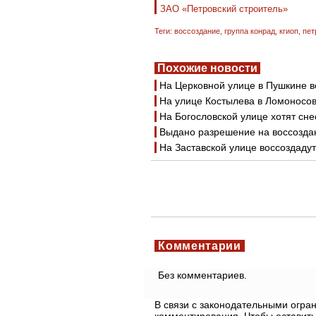
ЗАО «Петровский строитель»
Теги:
воссоздание
,
группа конрад
,
кгиоп
,
пет
Похожие новости
На Церковной улице в Пушкине 
На улице Костылева в Ломоносов
На Богословской улице хотят сн
Выдано разрешение на воссозда
На Заставской улице воссоздаду
Комментарии
Без комментариев.
В связи с законодательными огр