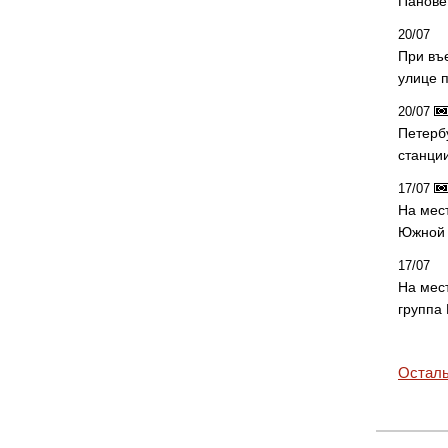
Панове 
20/07
При въ
улице 
20/07
Петерб
станци
17/07
На мес
Южной 
17/07
На мес
группа
Осталь