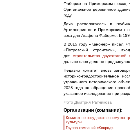
Фаберже на Приморском шоссе, 4
Оригинальное деревянное здание
году.
Дача располагалась в глубине
Артиллеристов и Приморским шо
века для Агафона Фаберже. В 199
В 2015 году «Канонер» писал, ч
«Петровский строитель», в
для
строительства двухэтажной 
дальше слов дело не продвинулос
Недавно комитет вновь заговор
историко-градостроительное ис
утраченного исторического объе
2025 года на обращение правооб
указанное исследование при разр
Фото Дмитрия Ратникова
Организации (компании):
Комитет по государственному контр
культуры
Группа компаний «Конрад»