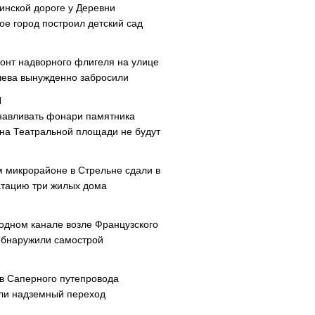
инской дороге у Деревни
ое город построил детский сад
онт надворного флигеля на улице
ева вынужденно забросили
навливать фонари памятника
 на Театральной площади не будут
м микрорайоне в Стрельне сдали в
атацию три жилых дома
одном канале возле Французского
обнаружили самострой
ав Саперного путепровода
ли надземный переход