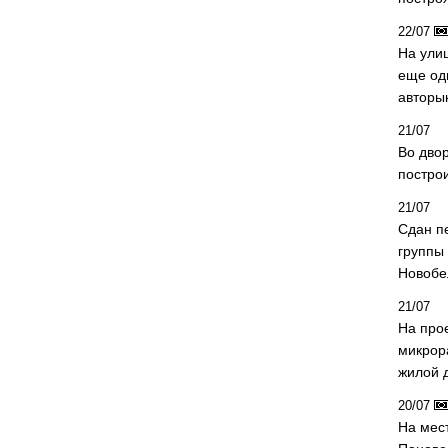
22/07
На ули
еще од
авторы
21/07
Во дво
постро
21/07
Сдан п
группы
Новобе
21/07
На про
микрор
жилой 
20/07
На мес