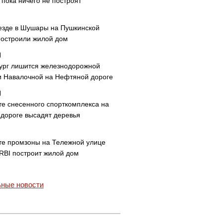
пока ничего не построят
езде в Шушары на Пушкинской
построили жилой дом
ург лишится железнодорожной
и Навалочной на Нефтяной дороге
те снесенного спорткомплекса на
дороге высадят деревья
те промзоны на Тележной улице
 RBI построит жилой дом
ные новости