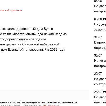
04/08
Во дво
ровский строитель
постро
03/08
На Дво
воссоздали деревянный дом Вуича
замени
е хотят «восстановить» два нежилых дома
31/07
ести дореволюционное здание
В пром
ние церкви на Синопской набережной
еще од
т дом Бланштейна, снесенный в 2013 году
30/07
На изг
постро
29/07
Во дво
со вто
28/07
Во двор
аничениями мы вынуждены отключить возможность
цоколь