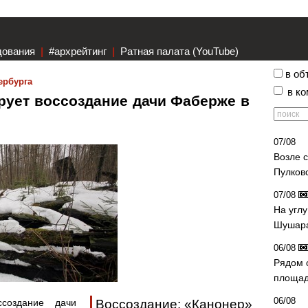
дования
|
#архрейтинг
|
Ратная палата (YouTube)
в об
ербурга
в к
рует воссоздание дачи Фаберже в
07/08
Возле 
Пулков
07/08
На угл
Шушара
06/08
Рядом 
площад
06/08
создание дачи
Воссоздание: «Канонер»