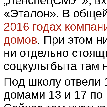
„ЛенспецСМУ“», вх
«Эталон». В обще
2016 годах компан
домов
. При этом н
ни отдельно стоящ
соцкультбыта там 
Под школу отвели 
домами 13 и 17 по