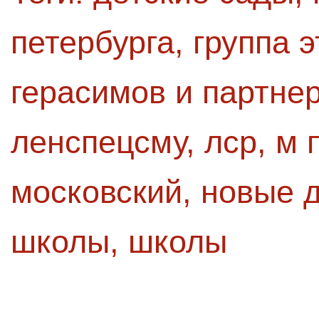
петербурга
,
группа 
герасимов и партне
ленспецсму
,
лср
,
м 
московский
,
новые д
школы
,
школы