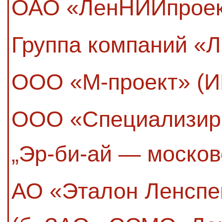
ОАО «ЛенНИИпрое
Группа компаний «
ООО «М-проект» (И
ООО «Специализир
„Эр-би-ай — москов
АО «Эталон Ленсп