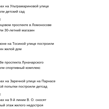
рах на Ультрамариновой улице
или детский сад
рцовом проспекте в Ломоносове
ли 30-летний магазин
зоне на Тосиной улице построили
ин жилой дом
ибе проспекта Луначарского
или спортивный комплекс
рах на Заречной улице на Парнасе
рой попытки построили детсад
ах на 9-й линии В. О. сносят
ный этаж жилого недостроя