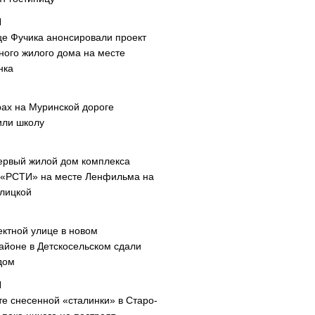
це Фучика анонсировали проект
ного жилого дома на месте
нка
рах на Муринской дороге
или школу
ервый жилой дом комплекса
 «РСТИ» на месте Ленфильма на
лицкой
ектной улице в новом
айоне в Детскосельском сдали
дом
те снесенной «сталинки» в Старо-