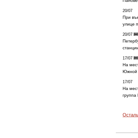
Панове 
20/07
При въ
улице 
20/07
Петерб
станци
17/07
На мес
Южной 
17/07
На мес
группа
Осталь