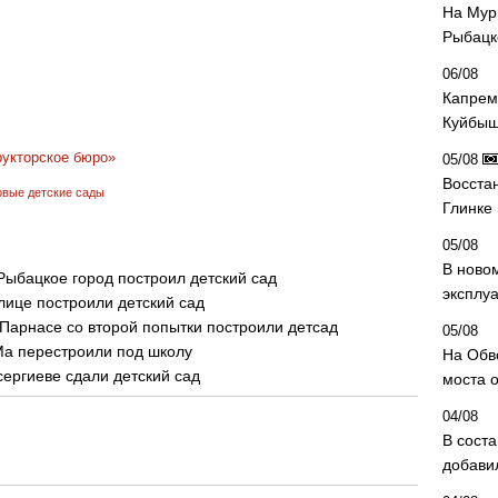
На Мур
Рыбацк
06/08
Капрем
Куйбыш
рукторское бюро»
05/08
Восста
овые детские сады
Глинке
05/08
В ново
Рыбацкое город построил детский сад
эксплу
лице построили детский сад
 Парнасе со второй попытки построили детсад
05/08
Ма перестроили под школу
На Обв
сергиеве сдали детский сад
моста 
04/08
В сост
добави