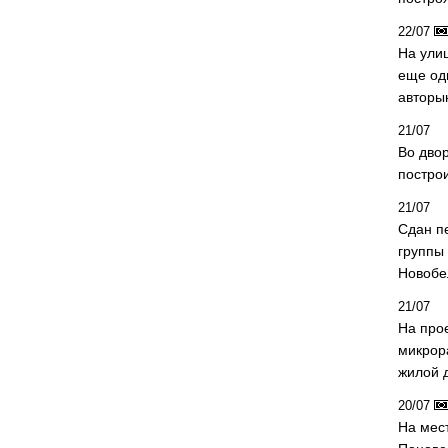
22/07
На ули
еще од
авторы
21/07
Во дво
постро
21/07
Сдан п
группы
Новобе
21/07
На про
микрор
жилой 
20/07
На мес