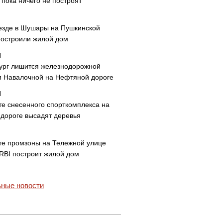
пока ничего не построят
езде в Шушары на Пушкинской
построили жилой дом
ург лишится железнодорожной
и Навалочной на Нефтяной дороге
те снесенного спорткомплекса на
дороге высадят деревья
те промзоны на Тележной улице
 RBI построит жилой дом
ные новости