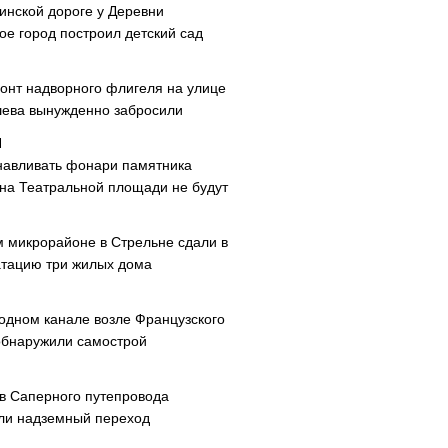
инской дороге у Деревни
ое город построил детский сад
онт надворного флигеля на улице
ева вынужденно забросили
навливать фонари памятника
 на Театральной площади не будут
м микрорайоне в Стрельне сдали в
атацию три жилых дома
одном канале возле Французского
обнаружили самострой
ав Саперного путепровода
ли надземный переход