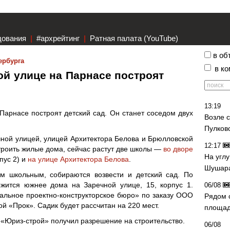
дования
|
#архрейтинг
|
Ратная палата (YouTube)
в об
ербурга
в к
ой улице на Парнасе построят
13:19
Парнасе построят детский сад. Он станет соседом двух
Возле 
Пулков
чной улицей, улицей Архитектора Белова и Брюлловской
12:17
троить жилые дома, сейчас растут две школы —
во дворе
На угл
пус 2) и
на улице Архитектора Белова
.
Шушара
м школьным, собираются возвести и детский сад. По
жится южнее дома на Заречной улице, 15, корпус 1.
06/08
льное проектно-конструкторское бюро» по заказу ООО
Рядом 
ой «Прок». Садик будет рассчитан на 220 мест.
площад
а «Юриз-строй» получил разрешение на строительство.
06/08