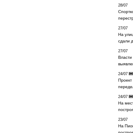
28/07
Спортк
перест
27/07
На ули
сдали д
27/07
Власти 
выявле
24/07
Проект
переде
24/07
На мес
постро
23/07
На Пио
построя