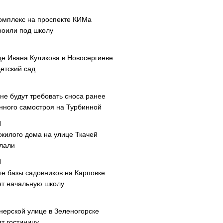
омплекс на проспекте КИМа
роили под школу
це Ивана Куликова в Новосергиеве
етский сад
не будут требовать сноса ранее
нного самостроя на Турбинной
 жилого дома на улице Ткачей
лали
те базы садовников на Карповке
ят начальную школу
нерской улице в Зеленогорске
т гостиницу