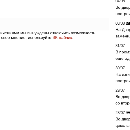
04/08
Во дво
постро
03/08
На Дво
аничениями мы вынуждены отключить возможность
замени
 свое мнение, используйте
ВК-паблик
.
31/07
В пром
еще од
30/07
На изг
постро
29/07
Во дво
со вто
28/07
Во двор
цоколь