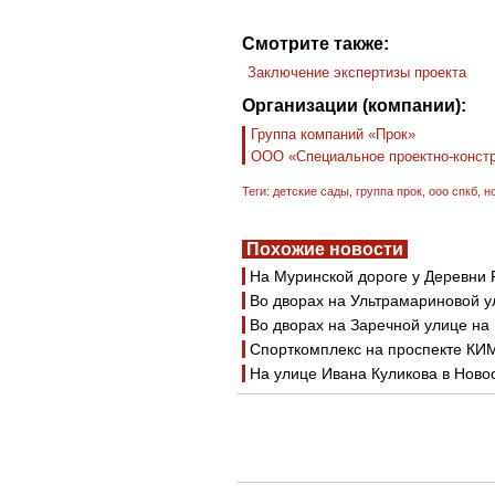
Смотрите также:
Заключение экспертизы проекта
Организации (компании):
Группа компаний «Прок»
ООО «Специальное проектно-конст
Теги:
детские сады
,
группа прок
,
ооо спкб
,
н
Похожие новости
На Муринской дороге у Деревни 
Во дворах на Ультрамариновой у
Во дворах на Заречной улице на
Спорткомплекс на проспекте КИ
На улице Ивана Куликова в Ново