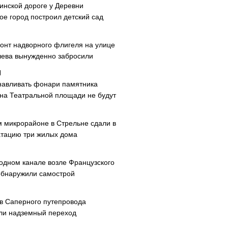
инской дороге у Деревни
ое город построил детский сад
онт надворного флигеля на улице
ева вынужденно забросили
навливать фонари памятника
 на Театральной площади не будут
м микрорайоне в Стрельне сдали в
атацию три жилых дома
одном канале возле Французского
обнаружили самострой
ав Саперного путепровода
ли надземный переход