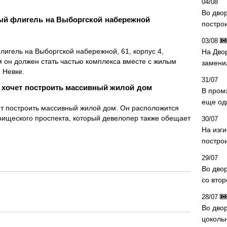
04/08
Во дво
ый флигель на Выборгской набережной
постро
03/08
игель на Выборгской набережной, 61, корпус 4,
На Дво
 он должен стать частью комплекса вместе с жилым
замени
 Невке.
31/07
 хочет построить массивный жилой дом
В пром
еще од
т построить массивный жилой дом. Он расположится
арищеского проспекта, который девелопер также обещает
30/07
На изг
постро
29/07
Во дво
со вто
28/07
Во двор
цоколь