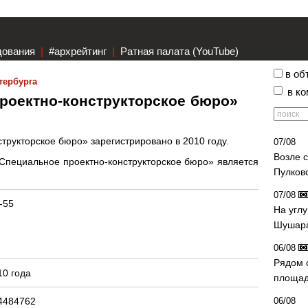
дования
|
#архрейтинг
|
Ратная палата (YouTube)
в об
тербурга
в к
роектно-конструкторское бюро»
рукторское бюро» зарегистрировано в 2010 году.
07/08
Возле 
пециальное проектно-конструкторское бюро» является
Пулков
07/08
-55
На угл
Шушара
06/08
Рядом 
10 года
площад
4484762
06/08