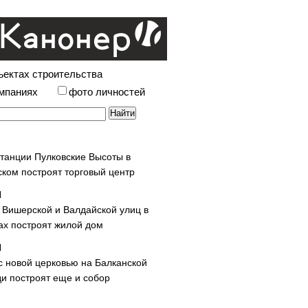
ъектах строительства
омпаниях
фото личностей
станции Пулковские Высоты в
ском построят торговый центр
у Вишерской и Валдайской улиц в
х построят жилой дом
с новой церковью на Балканской
и построят еще и собор