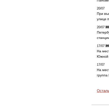
Панове 
20/07
При въ
улице 
20/07
Петерб
станци
17/07
На мес
Южной 
17/07
На мес
группа
Осталь