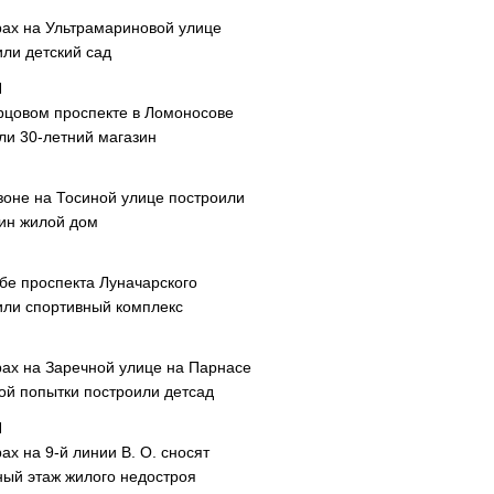
рах на Ультрамариновой улице
или детский сад
рцовом проспекте в Ломоносове
ли 30-летний магазин
зоне на Тосиной улице построили
ин жилой дом
ибе проспекта Луначарского
или спортивный комплекс
рах на Заречной улице на Парнасе
рой попытки построили детсад
ах на 9-й линии В. О. сносят
ный этаж жилого недостроя