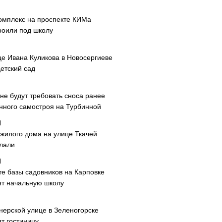
омплекс на проспекте КИМа
роили под школу
це Ивана Куликова в Новосергиеве
етский сад
не будут требовать сноса ранее
нного самостроя на Турбинной
 жилого дома на улице Ткачей
лали
те базы садовников на Карповке
ят начальную школу
нерской улице в Зеленогорске
т гостиницу