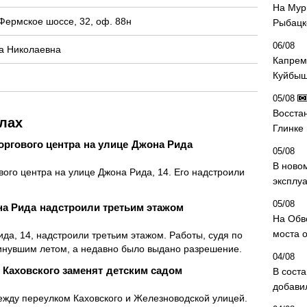
На Мур
Фермское шоссе, 32, оф. 88н
Рыбацк
06/08
а Николаевна
Капрем
Куйбыш
05/08
Восста
лах
Глинке
оргового центра на улице Джона Рида
05/08
В ново
ого центра на улице Джона Рида, 14. Его надстроили
эксплу
05/08
на Рида надстроили третьим этажом
На Обв
моста 
да, 14, надстроили третьим этажом. Работы, судя по
инувшим летом, а недавно было выдано разрешение.
04/08
 Каховского заменят детским садом
В сост
добави
между переулком Каховского и Железноводской улицей.