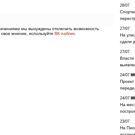
28/07
Спортк
перест
аничениями мы вынуждены отключить возможность
27/07
 свое мнение, используйте
ВК-паблик
.
На ули
сдали д
27/07
Власти 
выявле
24/07
Проект
переде
24/07
На мес
постро
23/07
На Пио
построя