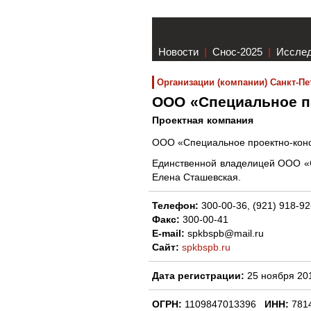
Новости
|
Снос-2025
|
Иссле
Организации (компании) Санкт-Пе
ООО «Специальное п
Проектная компания
ООО «Специальное проектно-конст
Единственной владелицей ООО «С
Елена Сташевская.
Телефон:
300-00-36, (921) 918-92
Факс:
300-00-41
E-mail:
spkbspb@mail.ru
Сайт:
spkbspb.ru
Дата регистрации:
25 ноября 20
ОГРН:
1109847013396
ИНН:
781