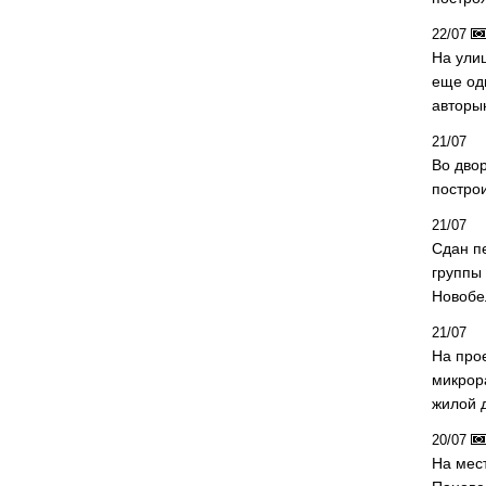
22/07
На ули
еще од
авторы
21/07
Во дво
постро
21/07
Сдан п
группы
Новобе
21/07
На про
микрор
жилой 
20/07
На мес