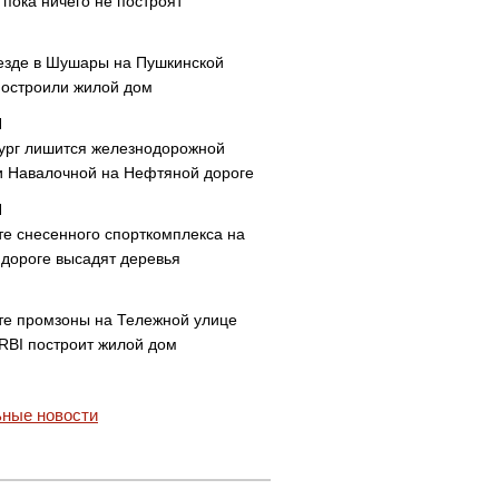
пока ничего не построят
езде в Шушары на Пушкинской
построили жилой дом
ург лишится железнодорожной
и Навалочной на Нефтяной дороге
те снесенного спорткомплекса на
дороге высадят деревья
те промзоны на Тележной улице
 RBI построит жилой дом
ные новости