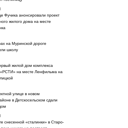
це Фучика анонсировали проект
ного жилого дома на месте
нка
рах на Муринской дороге
или школу
ервый жилой дом комплекса
 «РСТИ» на месте Ленфильма на
лицкой
ектной улице в новом
айоне в Детскосельском сдали
дом
те снесенной «сталинки» в Старо-