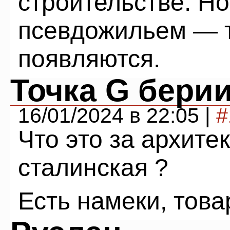
строительстве. Но
псевдожильем — т
появляются.
Точка G бери
16/01/2024 в 22:05 |
#
Что это за архите
сталинская ?
Есть намеки, тов