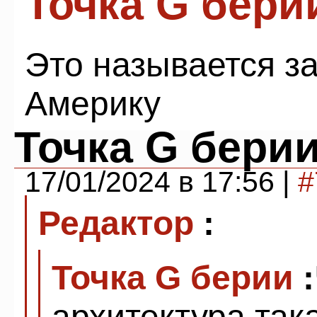
Точка G бери
Это называется з
Америку
Точка G бери
17/01/2024 в 17:56 |
#
Редактор
:
Точка G берии
:
архитектура так