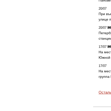
Панове 
20/07
При въ
улице 
20/07
Петерб
станци
17/07
На мес
Южной 
17/07
На мес
группа
Осталь