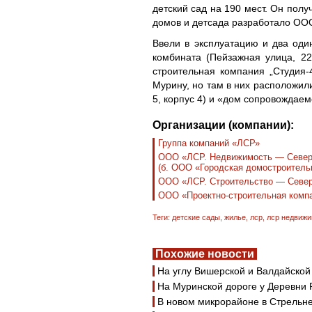
детский сад на 190 мест. Он полу
домов и детсада разработало ОО
Ввели в эксплуатацию и два оди
комбината (Пейзажная улица, 2
строительная компания „Студия-
Мурину, но там в них расположил
5, корпус 4) и «дом сопровождаем
Организации (компании):
Группа компаний «ЛСР»
ООО «ЛСР. Недвижимость — Север
(б. ООО «Городская домостроитель
ООО «ЛСР. Строительство — Север
ООО «Проектно-строительная компа
Теги:
детские сады
,
жилье
,
лср
,
лср недвиж
Похожие новости
На углу Вишерской и Валдайской
На Муринской дороге у Деревни 
В новом микрорайоне в Стрельне