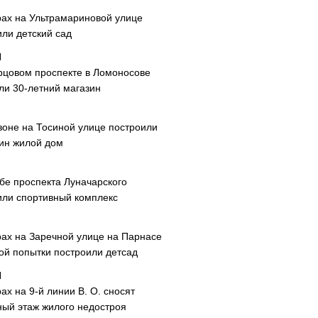
рах на Ультрамариновой улице
или детский сад
рцовом проспекте в Ломоносове
ли 30-летний магазин
зоне на Тосиной улице построили
ин жилой дом
ибе проспекта Луначарского
или спортивный комплекс
рах на Заречной улице на Парнасе
рой попытки построили детсад
ах на 9-й линии В. О. сносят
ный этаж жилого недостроя