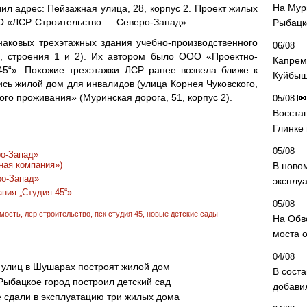
На Мур
чил адрес: Пейзажная улица, 28, корпус 2. Проект жилых
О «ЛСР. Строительство — Северо-Запад».
Рыбацк
наковых трехэтажных здания учебно-производственного
06/08
2, строения 1 и 2). Их автором было ООО «Проектно-
Капрем
45“». Похожие трехэтажки ЛСР ранее возвела ближе к
Куйбыш
ись жилой дом для инвалидов (улица Корнея Чуковского,
ого проживания» (Муринская дорога, 51, корпус 2).
05/08
Восста
Глинке
05/08
о-Запад»
ная компания»)
В ново
о-Запад»
эксплу
ния „Студия-45“»
05/08
имость
,
лср строительство
,
пск студия 45
,
новые детские сады
На Обв
моста 
04/08
 улиц в Шушарах построят жилой дом
В сост
Рыбацкое город построил детский сад
добави
 сдали в эксплуатацию три жилых дома