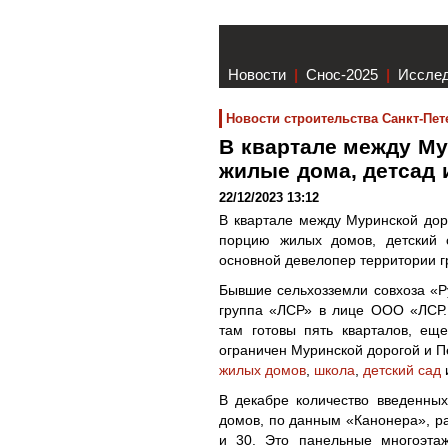
Новости
|
Снос-2025
|
Иссле
Новости строительства Санкт-Пет
В квартале между Му
жилые дома, детсад
22/12/2023 13:12
В квартале между Муринской дор
порцию жилых домов, детский с
основной девелопер территории г
Бывшие сельхозземли совхоза «
группа «ЛСР» в лице ООО «ЛСР.
там готовы пять кварталов, ещ
ограничен Муринской дорогой и П
жилых домов
,
школа
,
детский сад
В декабре количество введенных
домов, по данным «Канонера», ра
и 30. Это панельные многоэтаж