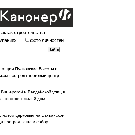
ъектах строительства
омпаниях
фото личностей
станции Пулковские Высоты в
ском построят торговый центр
у Вишерской и Валдайской улиц в
х построят жилой дом
с новой церковью на Балканской
и построят еще и собор