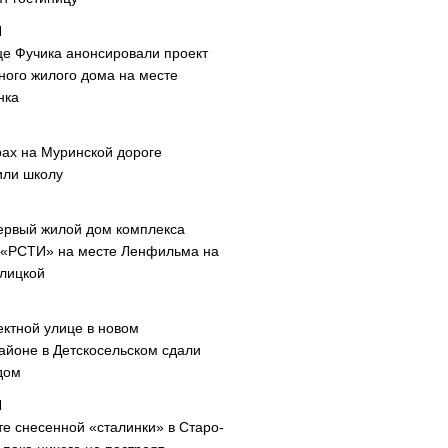
це Фучика анонсировали проект
ного жилого дома на месте
нка
рах на Муринской дороге
или школу
ервый жилой дом комплекса
 «РСТИ» на месте Ленфильма на
лицкой
ектной улице в новом
айоне в Детскосельском сдали
дом
те снесенной «сталинки» в Старо-