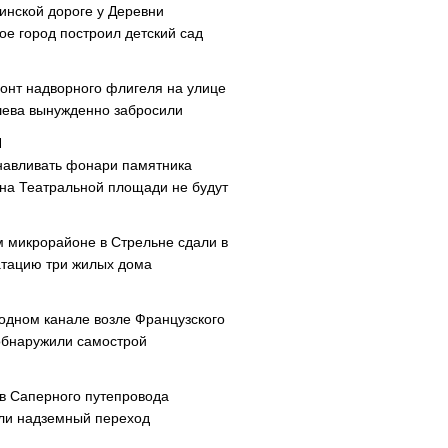
инской дороге у Деревни
ое город построил детский сад
онт надворного флигеля на улице
ева вынужденно забросили
навливать фонари памятника
 на Театральной площади не будут
м микрорайоне в Стрельне сдали в
атацию три жилых дома
одном канале возле Французского
обнаружили самострой
ав Саперного путепровода
ли надземный переход