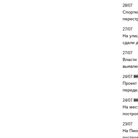
28/07
Спортк
перест
27/07
На ули
сдали д
27/07
Власти 
выявле
24/07
Проект
переде
24/07
На мес
постро
23/07
На Пио
построя