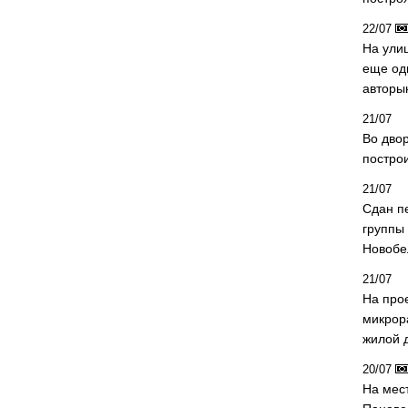
22/07
На ули
еще од
авторы
21/07
Во дво
постро
21/07
Сдан п
группы
Новобе
21/07
На про
микрор
жилой 
20/07
На мес