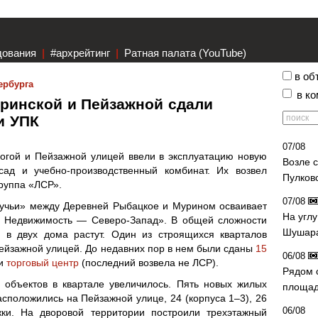
дования
|
#архрейтинг
|
Ратная палата (YouTube)
в об
ербурга
в к
ринской и Пейзажной сдали
 и УПК
07/08
огой и Пейзажной улицей ввели в эксплуатацию новую
Возле 
ад и учебно-производственный комбинат. Их возвел
Пулков
руппа «ЛСР».
07/08
Ручьи» между Деревней Рыбацкое и Мурином осваивает
На угл
 Недвижимость — Северо-Запад». В общей сложности
Шушара
е в двух дома растут. Один из строящихся кварталов
ейзажной улицей. До недавних пор в нем были сданы
15
06/08
и
торговый центр
(последний возвела не ЛСР).
Рядом 
 объектов в квартале увеличилось. Пять новых жилых
площад
сположились на Пейзажной улице, 24 (корпуса 1–3), 26
06/08
ки. На дворовой территории построили трехэтажный