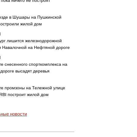
пока ничего не построят
езде в Шушары на Пушкинской
построили жилой дом
ург лишится железнодорожной
и Навалочной на Нефтяной дороге
те снесенного спорткомплекса на
дороге высадят деревья
те промзоны на Тележной улице
 RBI построит жилой дом
ные новости