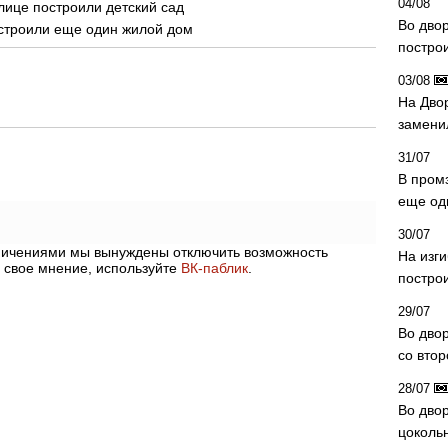
04/08
лице построили детский сад
Во дво
остроили еще один жилой дом
постро
03/08
На Дво
замени
31/07
В пром
еще од
30/07
аничениями мы вынуждены отключить возможность
На изг
 свое мнение, используйте
ВК-паблик
.
постро
29/07
Во дво
со вто
28/07
Во двор
цоколь