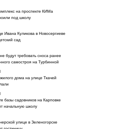
омплекс на проспекте КИМа
роили под школу
це Ивана Куликова в Новосергиеве
етский сад
не будут требовать сноса ранее
нного самостроя на Турбинной
 жилого дома на улице Ткачей
лали
те базы садовников на Карповке
ят начальную школу
нерской улице в Зеленогорске
т гостиницу