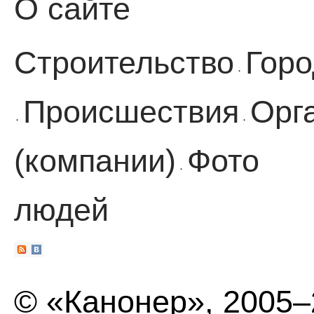
О сайте
Строительство
Горо
·
Происшествия
Орг
·
·
(компании)
Фото
·
людей
© «Канонер», 2005