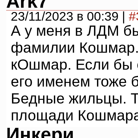
Ark7
23/11/2023 в 00:39 |
#
А у меня в ЛДМ б
фамилии Кошмар.
кОшмар. Если бы 
его именем тоже 
Бедные жильцы. Т
площади Кошмара
Инкери