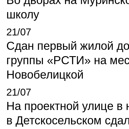
Во дворах на Муринск
школу
21/07
Сдан первый жилой д
группы «РСТИ» на ме
Новобелицкой
21/07
На проектной улице в
в Детскосельском сда