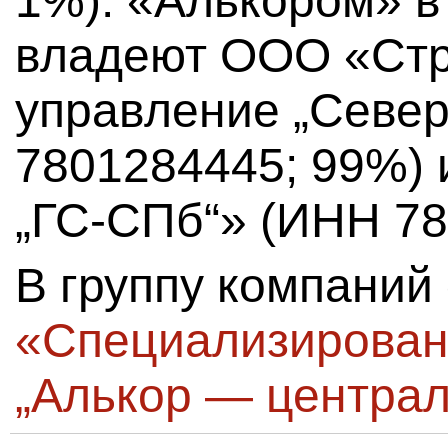
1%). «Алькором» в
владеют ООО «Стр
управление „Севе
7801284445; 99%)
„ГС-СПб“» (ИНН 78
В группу компаний
«Специализирован
„Алькор — центра