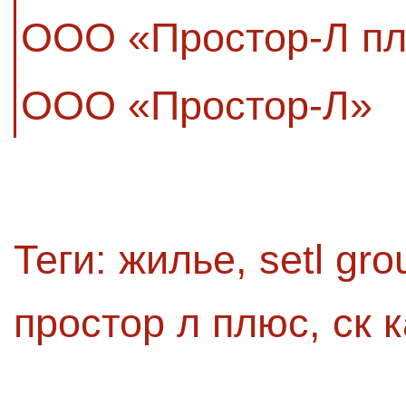
ООО «Простор-Л п
ООО «Простор-Л»
Теги:
жилье
,
setl gro
простор л плюс
,
ск 