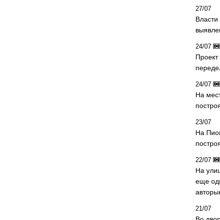
27/07
Власти 
выявле
24/07
Проект
переде
24/07
На мес
постро
23/07
На Пио
построя
22/07
На ули
еще од
авторы
21/07
Во дво