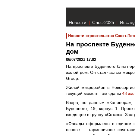
Новости
|
Снос-2025
|
Иссле
Новости строительства Санкт-Пет
На проспекте Буденн
дом
06/07/2023 17:02
На проспекте Буденного близ пер
жилой дом. Он стал частью микрор
Group.
Жилой микрорайон в Новосергиев
текущий момент там сданы
48 жи
Вчера, по данным «Канонера», 
Буденного, 19, корпус 1. Прое
входящее в группу «Сотэкс». Зас
«Фасады оформлены в едином ст
основе — гармоничное сочетани