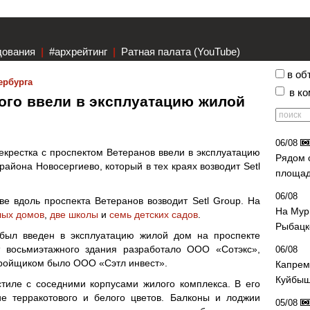
дования
|
#архрейтинг
|
Ратная палата (YouTube)
в об
ербурга
в к
ого ввели в эксплуатацию жилой
06/08
екрестка с проспектом Ветеранов ввели в эксплуатацию
Рядом 
айона Новосергиево, который в тех краях возводит Setl
площад
06/08
е вдоль проспекта Ветеранов возводит Setl Group. На
На Мур
лых домов
,
две школы
и
семь детских садов
.
Рыбацк
был введен в эксплуатацию жилой дом на проспекте
кт восьмиэтажного здания разработало ООО «Сотэкс»,
06/08
тройщиком было ООО «Сэтл инвест».
Капрем
Куйбыш
иле с соседними корпусами жилого комплекса. В его
е терракотового и белого цветов. Балконы и лоджии
05/08