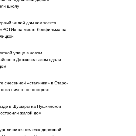
или школу
ервый жилой дом комплекса
 «РСТИ» на месте Ленфильма на
лицкой
ектной улице в новом
айоне в Детскосельском сдали
дом
те снесенной «сталинки» в Старо-
пока ничего не построят
езде в Шушары на Пушкинской
построили жилой дом
ург лишится железнодорожной