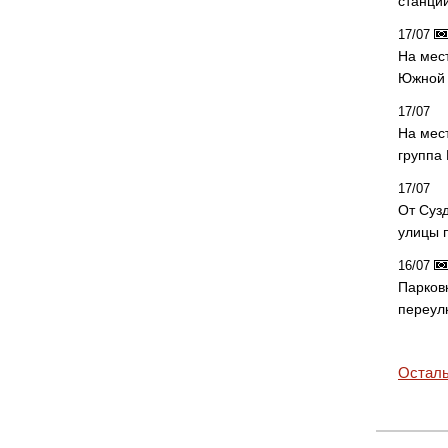
станци
17/07
На мес
Южной 
17/07
На мес
группа
17/07
От Суз
улицы 
16/07
Парков
переул
Осталь