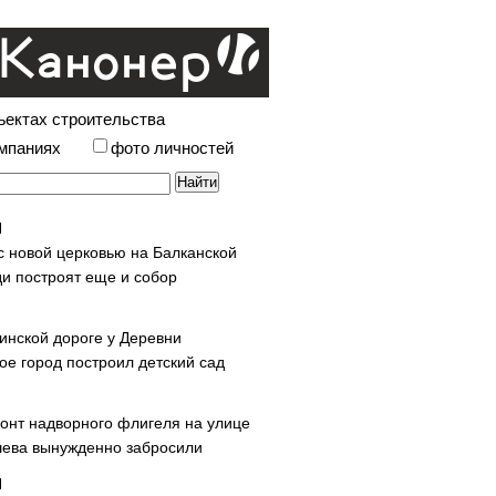
ъектах строительства
омпаниях
фото личностей
с новой церковью на Балканской
и построят еще и собор
инской дороге у Деревни
ое город построил детский сад
онт надворного флигеля на улице
ева вынужденно забросили