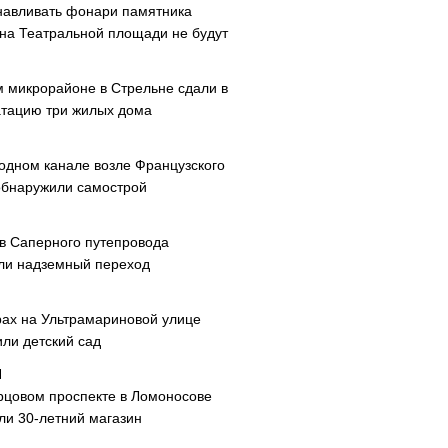
навливать фонари памятника
 на Театральной площади не будут
м микрорайоне в Стрельне сдали в
атацию три жилых дома
одном канале возле Французского
обнаружили самострой
ав Саперного путепровода
ли надземный переход
рах на Ультрамариновой улице
или детский сад
рцовом проспекте в Ломоносове
ли 30-летний магазин