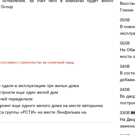
остекления, за счет чего в комнатах будет много
Восста
 Group.
Глинке
05/08
В ново
эксплу
05/08
На Обв
моста 
сэтл инвест
,
строительство жк солнечный город
04/08
В сост
добави
 сдали в эксплуатацию три жилых дома
04/08
остроили еще один жилой дом
Во дво
ачей переделали
постро
роект еще одного жилого дома на месте авторынка
са группы «РСТИ» на месте Ленфильма на
03/08
На Дво
замени