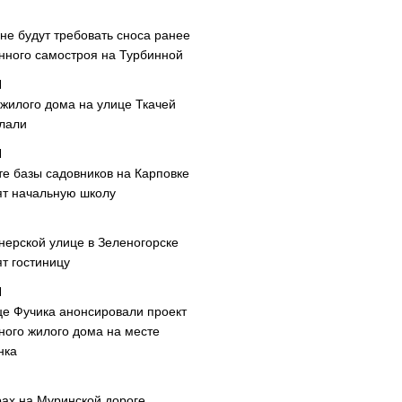
не будут требовать сноса ранее
нного самостроя на Турбинной
 жилого дома на улице Ткачей
лали
те базы садовников на Карповке
ят начальную школу
нерской улице в Зеленогорске
т гостиницу
це Фучика анонсировали проект
ного жилого дома на месте
нка
рах на Муринской дороге