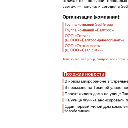
отличаются большой площадью 
света», — пояснили сегодня в Setl
Организации (компании):
Группа компаний Setl Group
Группа компаний «Балтрос»
ООО «Сотэкс»
(б. ООО «Балтрос-девелопмент»)
ООО «Сэтл инвест»
(б. ООО «Сэтл сити»)
Теги:
жилье
,
setl group
,
балтрос
,
ооо сотэкс
,
Похожие новости
В новом микрорайоне в Стрельне
В промзоне на Тосиной улице п
Проект жилого дома на улице Тк
На улице Фучика анонсировали п
Сдан первый жилой дом комплек
Новобелицкой