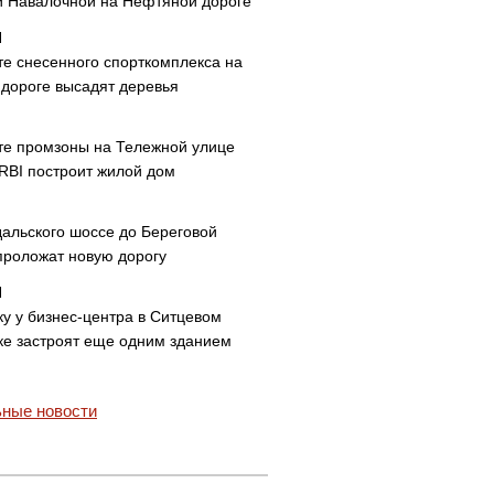
и Навалочной на Нефтяной дороге
те снесенного спорткомплекса на
дороге высадят деревья
те промзоны на Тележной улице
 RBI построит жилой дом
дальского шоссе до Береговой
проложат новую дорогу
ку у бизнес-центра в Ситцевом
ке застроят еще одним зданием
ные новости