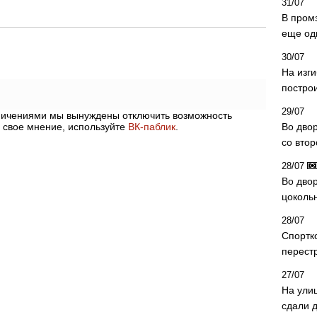
31/07
В пром
еще од
30/07
На изг
постро
29/07
аничениями мы вынуждены отключить возможность
 свое мнение, используйте
ВК-паблик
.
Во дво
со вто
28/07
Во двор
цоколь
28/07
Спортк
перест
27/07
На ули
сдали д