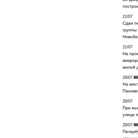
постро
21/07
Сдан п
группы
Новобе
21/07
На про
микрор
жилой 
20/07
На мес
Панове 
20/07
При въ
улице 
20/07
Петерб