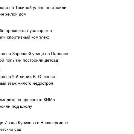
зоне на Тосиной улице построили
ин жилой дом
ибе проспекта Луначарского
или спортивный комплекс
рах на Заречной улице на Парнасе
рой попытки построили детсад
ах на 9-й линии В. О. сносят
ный этаж жилого недостроя
омплекс на проспекте КИМа
роили под школу
це Ивана Куликова в Новосергиеве
етский сад