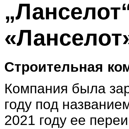
„Ланселот“
«Ланселот
Строительная ко
Компания была зар
году под название
2021 году ее пере