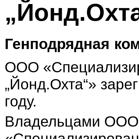
„Йонд.Охт
Генподрядная ко
ООО «Специализи
„Йонд.Охта“» заре
году.
Владельцами ООО
«Специализирован