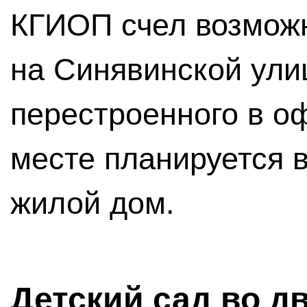
КГИОП счел возможн
на Синявинской улиц
перестроенного в о
месте планируется 
жилой дом.
Детский сад во д