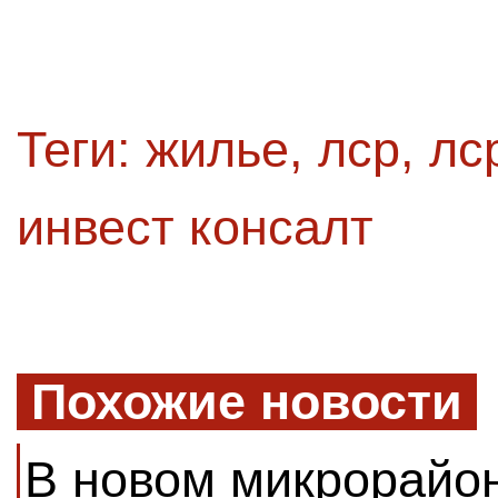
Теги:
жилье
,
лср
,
лс
инвест консалт
Похожие новости
В новом микрорайон