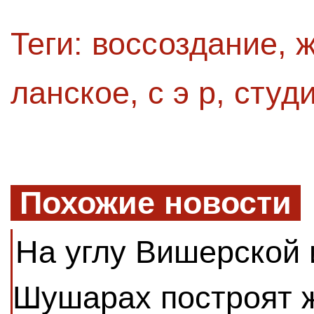
Теги:
воссоздание
,
ж
ланское
,
с э р
,
студи
Похожие новости
На углу Вишерской 
Шушарах построят 