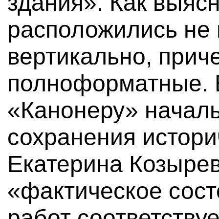
здания». Как выясн
расположились не 
вертикально, прич
полноформатные. 
«Канонеру» начал
сохранения истор
Екатерина Козырев
«фактическое сос
работ соответству