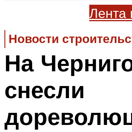
Лента 
Новости строительс
На Черниг
снесли
дореволю