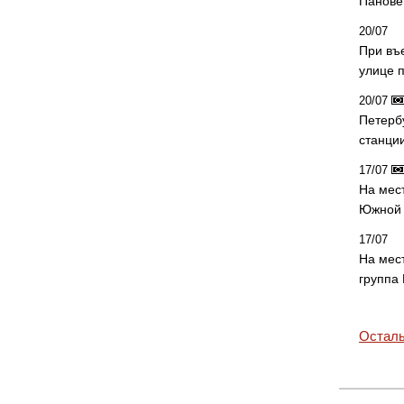
Панове 
20/07
При въ
улице 
20/07
Петерб
станци
17/07
На мес
Южной 
17/07
На мес
группа
Осталь