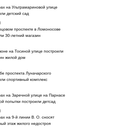
рах на Ультрамариновой улице
или детский сад
рцовом проспекте в Ломоносове
ли 30-летний магазин
зоне на Тосиной улице построили
ин жилой дом
ибе проспекта Луначарского
или спортивный комплекс
рах на Заречной улице на Парнасе
рой попытки построили детсад
ах на 9-й линии В. О. сносят
ный этаж жилого недостроя