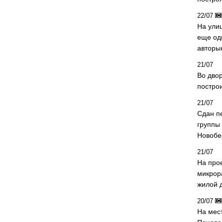
22/07
На ули
еще од
авторы
21/07
Во дво
постро
21/07
Сдан п
группы
Новобе
21/07
На про
микрор
жилой 
20/07
На мес