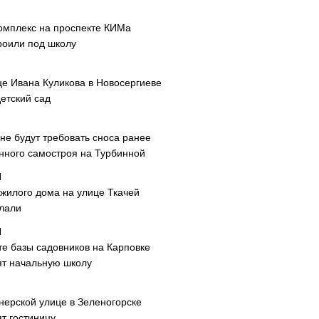
омплекс на проспекте КИМа
роили под школу
це Ивана Куликова в Новосергиеве
етский сад
не будут требовать сноса ранее
нного самостроя на Турбинной
 жилого дома на улице Ткачей
лали
те базы садовников на Карповке
ят начальную школу
нерской улице в Зеленогорске
т гостиницу