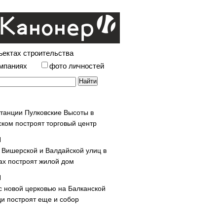
ъектах строительства
омпаниях
фото личностей
станции Пулковские Высоты в
ском построят торговый центр
у Вишерской и Валдайской улиц в
х построят жилой дом
с новой церковью на Балканской
и построят еще и собор