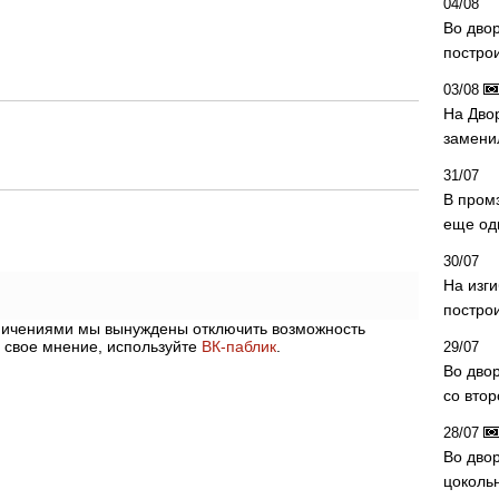
04/08
Во дво
постро
03/08
На Дво
замени
31/07
В пром
еще од
30/07
На изг
постро
аничениями мы вынуждены отключить возможность
 свое мнение, используйте
ВК-паблик
.
29/07
Во дво
со вто
28/07
Во двор
цоколь