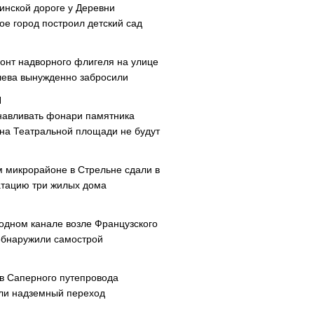
инской дороге у Деревни
ое город построил детский сад
онт надворного флигеля на улице
ева вынужденно забросили
навливать фонари памятника
 на Театральной площади не будут
м микрорайоне в Стрельне сдали в
атацию три жилых дома
одном канале возле Французского
обнаружили самострой
ав Саперного путепровода
ли надземный переход