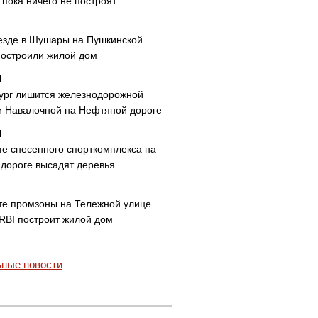
пока ничего не построят
езде в Шушары на Пушкинской
построили жилой дом
ург лишится железнодорожной
и Навалочной на Нефтяной дороге
те снесенного спорткомплекса на
дороге высадят деревья
те промзоны на Тележной улице
 RBI построит жилой дом
ные новости