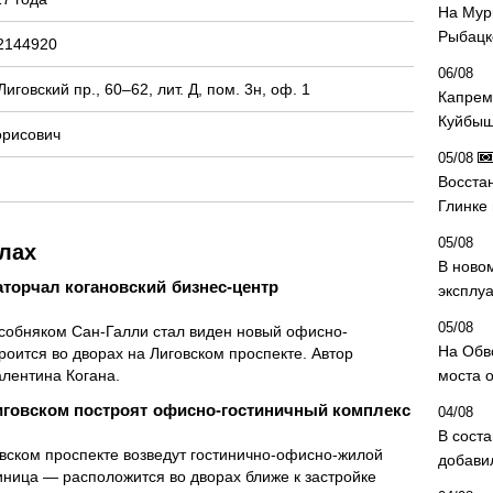
На Мур
Рыбацк
2144920
06/08
иговский пр., 60–62, лит. Д, пом. 3н, оф. 1
Капрем
Куйбыш
орисович
05/08
Восста
Глинке
05/08
лах
В ново
аторчал когановский бизнес-центр
эксплу
05/08
особняком Сан-Галли стал виден новый офисно-
На Обв
роится во дворах на Лиговском проспекте. Автор
лентина Когана.
моста 
иговском построят офисно-гостиничный комплекс
04/08
В сост
вском проспекте возведут гостинично-офисно-жилой
добави
иница — расположится во дворах ближе к застройке