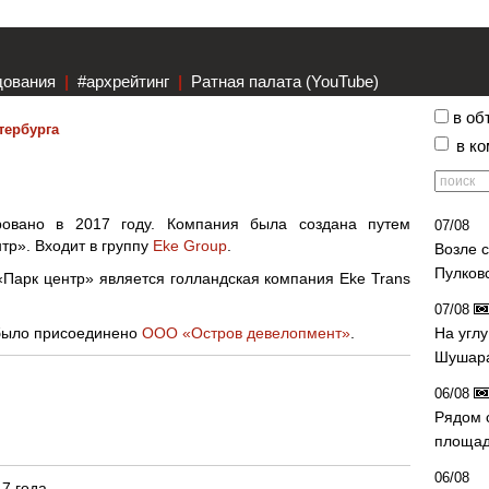
дования
|
#архрейтинг
|
Ратная палата (YouTube)
в об
тербурга
в к
овано в 2017 году. Компания была создана путем
07/08
тр». Входит в группу
Eke Group
.
Возле 
Пулков
арк центр» является голландская компания Eke Trans
07/08
 было присоединено
ООО «Остров девелопмент»
.
На угл
Шушара
06/08
Рядом 
площад
06/08
7 года