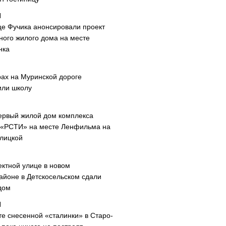
це Фучика анонсировали проект
ного жилого дома на месте
нка
рах на Муринской дороге
или школу
ервый жилой дом комплекса
 «РСТИ» на месте Ленфильма на
лицкой
ектной улице в новом
айоне в Детскосельском сдали
дом
те снесенной «сталинки» в Старо-