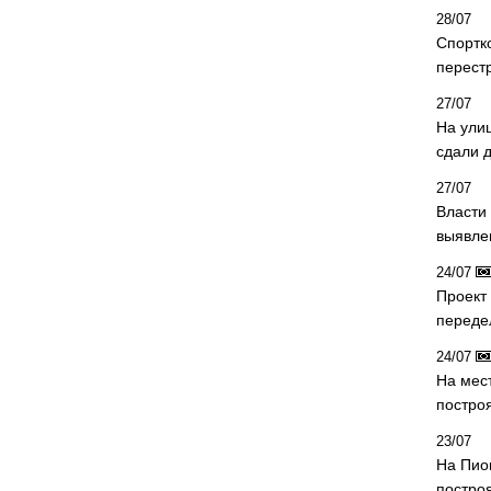
28/07
Спортк
перест
27/07
На ули
сдали д
27/07
Власти 
выявле
24/07
Проект
переде
24/07
На мес
постро
23/07
На Пио
построя