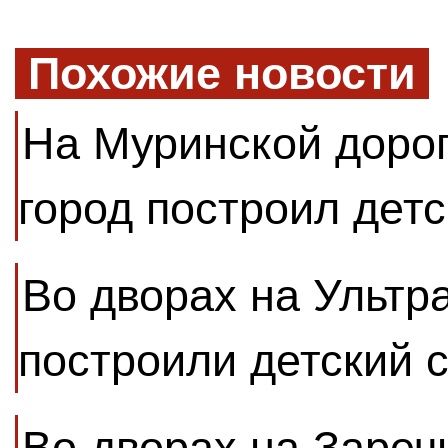
Похожие новости
На Муринской доро
город построил детс
Во дворах на Ультр
построили детский 
Во дворах на Зареч