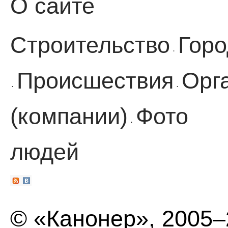
О сайте
Строительство
Горо
·
Происшествия
Орг
·
·
(компании)
Фото
·
людей
© «Канонер», 2005