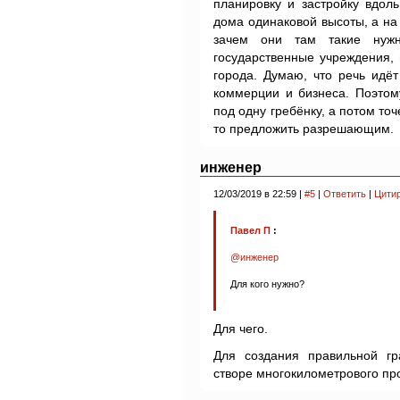
планировку и застройку вдол
дома одинаковой высоты, а на
зачем они там такие нуж
государственные учреждения, 
города. Думаю, что речь идё
коммерции и бизнеса. Поэтом
под одну гребёнку, а потом точ
то предложить разрешающим.
инженер
12/03/2019 в 22:59 |
#5
|
Ответить
|
Цити
Павел П
:
@инженер
Для кого нужно?
Для чего.
Для создания правильной гр
створе многокилометрового про