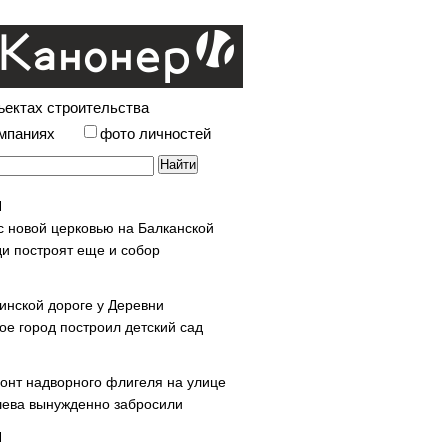
ъектах строительства
омпаниях
фото личностей
с новой церковью на Балканской
и построят еще и собор
инской дороге у Деревни
ое город построил детский сад
онт надворного флигеля на улице
ева вынужденно забросили