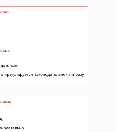
ровать
тельно.
одательно.
то «регулируется законодательно» ни разу
ировать
я.
конодательно.