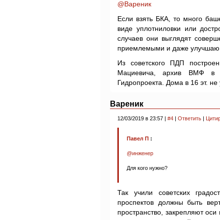
@Вареник
Если взять БКА, то много ба
виде уплотниловки или достр
случаев они выглядят соверш
приемлемыми и даже улучшаю
Из советского ПДП построе
Мациевича, архив ВМФ в 
Гидропроекта. Дома в 16 эт. н
Вареник
12/03/2019 в 23:57 |
#4
|
Ответить
|
Цити
Павел П
:
@инженер
Для кого нужно?
Так учили советских градос
проспектов должны быть вер
пространство, закрепляют оси