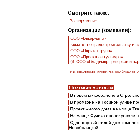
Смотрите также:
Распоряжение
Организации (компании):
ООО «Бикар-авто»
Комитет по градостроительству и а
ООО «Паритет групп»
ООО «Проектная культура»
(б. ООО «Владимир Григорьев и па
Теги:
высотность
,
жилье
,
кга
,
ооо бикар авто
Похожие новости
В новом микрорайоне в Стрельне
В промзоне на Тосиной улице п
Проект жилого дома на улице Тк
На улице Фучика анонсировали п
Сдан первый жилой дом комплек
Новобелицкой