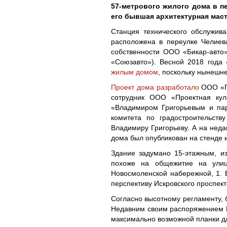
57-метрового жилого дома в п
его бывшая архитектурная маст
Станция технического обслужив
расположена в переулке Челиев
собственности ООО «Бикар-авто
«Союзавто»). Весной 2018 года 
жилым домом
, поскольку нынешн
Проект дома разработало
ООО «Па
сотрудник ООО «Проектная кул
«Владимиром Григорьевым и па
комитета по градостроительств
Владимиру Григорьеву. А на неда
дома был опубликован на стенде 
Здание задумано 15-этажным, и
похоже на общежитие на ули
Новосмоленской набережной, 1. 
перспективу Искровского проспект
Согласно высотному регламенту, 
Недавним своим распоряжением Вл
максимально возможной планки дл