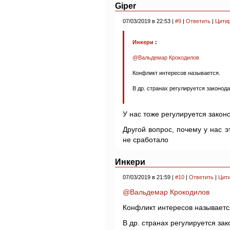
Giper
07/03/2019 в 22:53 |
#9
|
Ответить
|
Цити
Инкери
:
@Вальдемар Крокодилов
Конфликт интересов называется.
В др. странах регулируется законода
У нас тоже регулируется закон
Другой вопрос, почему у нас э
не сработало
Инкери
07/03/2019 в 21:59 |
#10
|
Ответить
|
Цит
@Вальдемар Крокодилов
Конфликт интересов называетс
В др. странах регулируется за