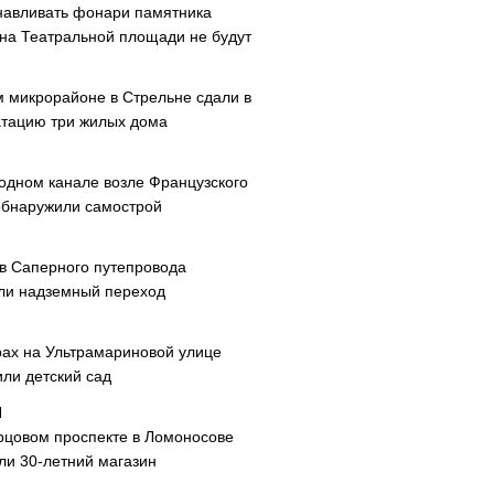
навливать фонари памятника
 на Театральной площади не будут
м микрорайоне в Стрельне сдали в
атацию три жилых дома
одном канале возле Французского
обнаружили самострой
ав Саперного путепровода
ли надземный переход
рах на Ультрамариновой улице
или детский сад
рцовом проспекте в Ломоносове
ли 30-летний магазин