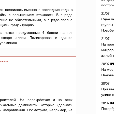
постро
шен появилось именно в последние годы в
21/07
ойки с повышением этажности. В в ряде
Сдан п
енно не обязательными, а в ряде-вполне
группы
щими градситуацию.
Новобе
ны четко продуманные 4 башни на пл.
створе аллеи Поликарпова и здание
21/07
е упоминаю.
На про
микрор
жилой 
ровать
20/07
На мес
Панове 
20/07
При въ
улице 
троителей. На перекрёстках и на осях
20/07
тикальные доминанты, которые «держат»
Петерб
 и направления. Посмотрите, например, на