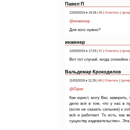
Павел П
12/03/2019 в 19:26 |
#6
|
Ответить
|
Цити
@инженер
Для кого нужно?
инженер
12/03/2019 в 17:03 |
#7
|
Ответить
|
Цити
Вот тот случай, когда спокойно
Вальдемар Крокодилов
11/03/2019 в 11:29 |
#8
|
Ответить
|
Цитир
@Giper
Как юрист, могу Вас заверить, 
дело всё в том, что у нас в 
(если не сказать сильнее) к со
всё и работает. То есть, как
существу издевательство». Эта