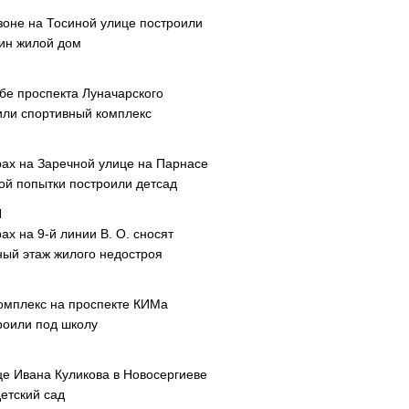
зоне на Тосиной улице построили
ин жилой дом
ибе проспекта Луначарского
или спортивный комплекс
рах на Заречной улице на Парнасе
рой попытки построили детсад
ах на 9-й линии В. О. сносят
ный этаж жилого недостроя
омплекс на проспекте КИМа
роили под школу
це Ивана Куликова в Новосергиеве
етский сад