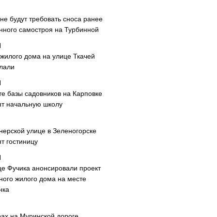
не будут требовать сноса ранее
нного самостроя на Турбинной
 жилого дома на улице Ткачей
лали
те базы садовников на Карповке
ят начальную школу
нерской улице в Зеленогорске
т гостиницу
це Фучика анонсировали проект
ного жилого дома на месте
нка
рах на Муринской дороге