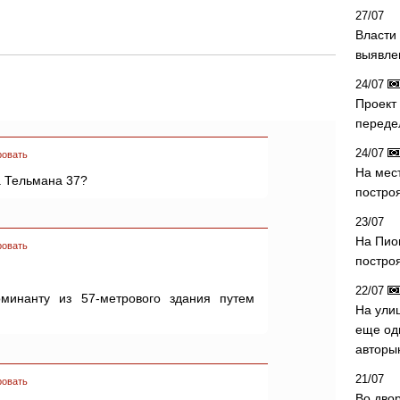
27/07
Власти 
выявле
24/07
Проект
переде
24/07
ровать
На мес
а Тельмана 37?
постро
23/07
На Пио
ровать
построя
22/07
минанту из 57-метрового здания путем
На ули
еще од
авторы
21/07
ровать
Во дво