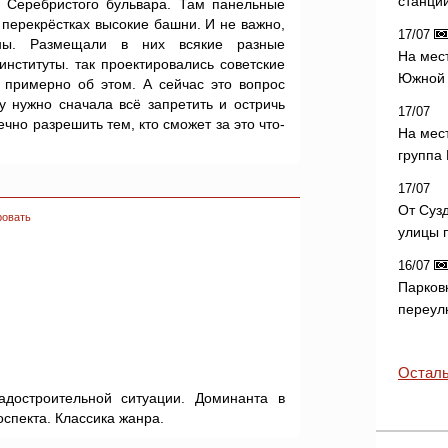
станци
ь Серебристого бульвара. Там панельные
 перекрёстках высокие башни. И не важно,
17/07
ны. Размещали в них всякие разные
На мес
институты. так проектировались советские
Южной 
т примерно об этом. А сейчас это вопрос
у нужно сначала всё запретить и остричь
17/07
ечно разрешить тем, кто сможет за это что-
На мес
группа
17/07
От Суз
ровать
улицы 
16/07
Парков
переул
Осталь
адостроительной ситуации. Доминанта в
спекта. Классика жанра.