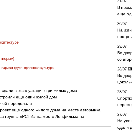
31/07
В пром
еще од
30/07
На изг
постро
рхитектуре
29/07
Во дво
ртнеры»)
со вто
,
паритет групп
,
проектная культура
28/07
Во двор
цоколь
 сдали в эксплуатацию три жилых дома
28/07
остроили еще один жилой дом
Спортк
ачей переделали
перест
роект еще одного жилого дома на месте авторынка
27/07
са группы «РСТИ» на месте Ленфильма на
На ули
сдали д