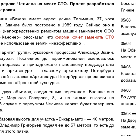
Восста
ереулке Челиева на месте СТО. Проект разработала
ерская.
Глинке
ания «Бикар» имеет адрес: улица Тельмана, 37, хотя
05/08
а. Здание было построено в 1989 году. Сейчас оно в
В ново
» (непосредственно ремонтом машин занимается ООО
эксплу
«Канонер» рассказал, что
фирма хочет заменить СТО
ее использование земли «неэффективно».
05/08
На Обв
ритет групп», руководил процессом Александр Зюзин,
моста 
ьтура». Последнее до переименования именовалось
ртнерами» и принадлежало нынешнему председателю
04/08
у и архитектуре — главному архитектору Петербурга
В сост
вней выставке «Архитектура Петербурга» проект жилого
добави
именно «Проектной культуры».
04/08
з двух объемов, соединенных переходом. Внешне оно
Во дво
це Маршала Говорова, 8, и на жилые высотки на
постро
В случае с переулком Челиева «арка» будет завершать
а.
03/08
базовая высота для участка «Бикара-авто» — 40 метров.
На Дво
адимир Григорьев поднял ее до 57 метров, то есть до
замени
я этого пятна.