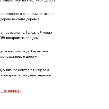
и Навалочной на Нефтяной дороге
те снесенного спорткомплекса на
дороге высадят деревья
те промзоны на Тележной улице
 RBI построит жилой дом
дальского шоссе до Береговой
проложат новую дорогу
ку у бизнес-центра в Ситцевом
ке застроят еще одним зданием
ные новости