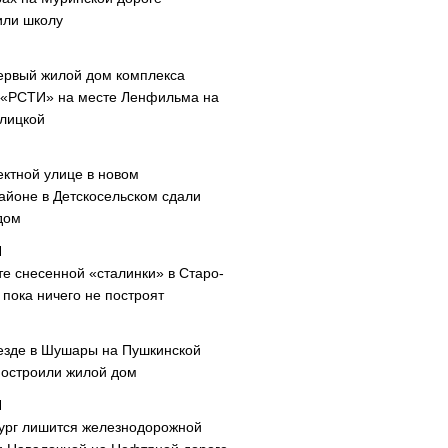
или школу
ервый жилой дом комплекса
 «РСТИ» на месте Ленфильма на
лицкой
ектной улице в новом
айоне в Детскосельском сдали
дом
те снесенной «сталинки» в Старо-
пока ничего не построят
езде в Шушары на Пушкинской
построили жилой дом
ург лишится железнодорожной