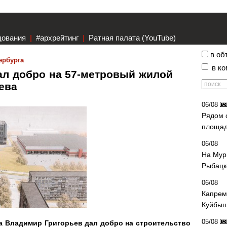
дования
|
#архрейтинг
|
Ратная палата (YouTube)
в об
ербурга
в к
ал добро на 57-метровый жилой
иева
06/08
Рядом 
площад
06/08
На Мур
Рыбацк
06/08
Капрем
Куйбыш
05/08
а Владимир Григорьев дал добро на строительство