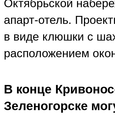
Октябрьской набере
апарт-отель. Проек
в виде клюшки с ш
расположением окон
В конце Кривонос
Зеленогорске мог