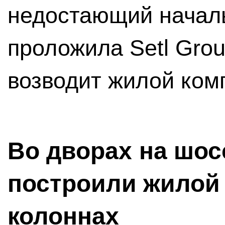
недостающий началь
проложила Setl Grou
возводит жилой ком
Во дворах на шо
построили жилой
колоннах