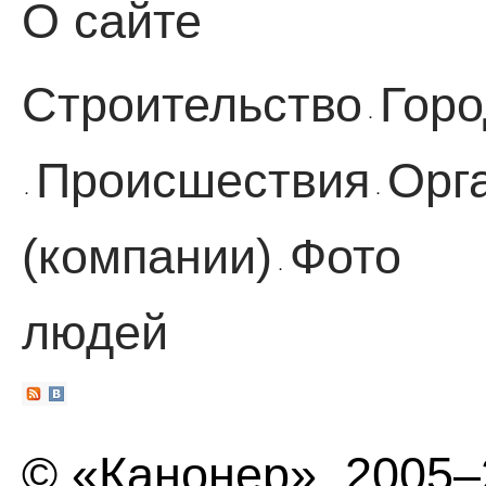
О сайте
Строительство
Горо
·
Происшествия
Орг
·
·
(компании)
Фото
·
людей
© «Канонер», 2005