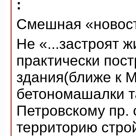
:
Смешная «новост
Не «...застроят ж
практически пос
здания(ближе к М
бетономашалки та
Петровскому пр. 
территорию стро