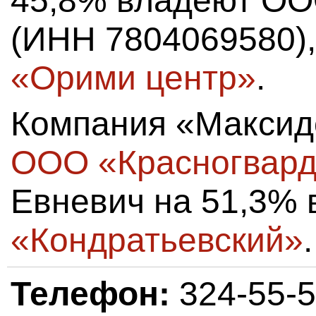
45,8% владеют ОО
(ИНН 7804069580),
«Орими центр»
.
Компания «Максид
ООО «Красногвард
Евневич на 51,3%
«Кондратьевский»
.
Телефон:
324-55-