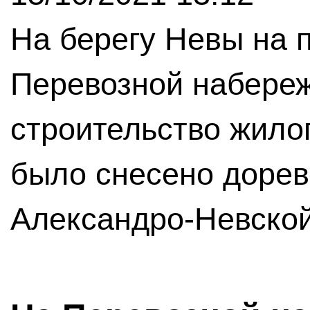
На берегу Невы на 
Перевозной набере
строительство жилог
было снесено доре
Александро-Невско