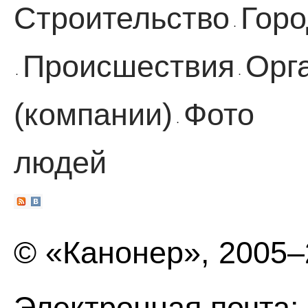
Строительство
Горо
·
Происшествия
Орг
·
·
(компании)
Фото
·
людей
© «Канонер», 2005
Электронная почта: