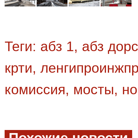
Теги:
абз 1
,
абз дор
крти
,
ленгипроинжпр
комиссия
,
мосты
,
но
Похожие новости