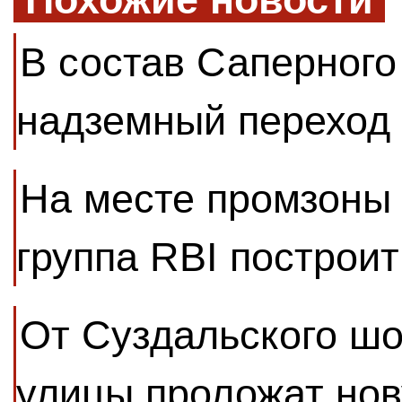
В состав Саперного
надземный переход
На месте промзоны
группа RBI построи
От Суздальского шо
улицы проложат нов