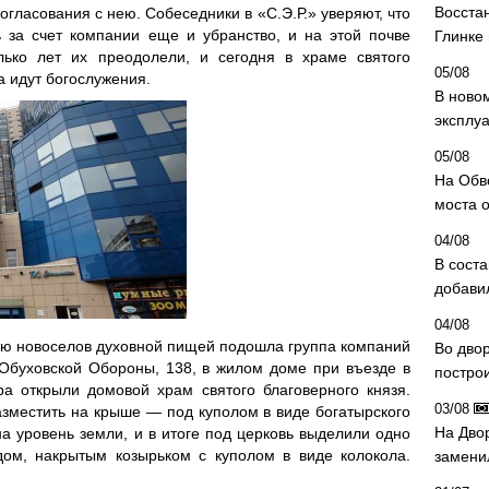
Восста
огласования с нею. Собеседники в «С.Э.Р.» уверяют, что
 за счет компании еще и убранство, и на этой почве
Глинке
олько лет их преодолели, и сегодня в храме святого
05/08
 идут богослужения.
В ново
эксплу
05/08
На Обв
моста 
04/08
В сост
добави
04/08
ию новоселов духовной пищей подошла группа компаний
Во дво
 Обуховской Обороны, 138, в жилом доме при въезде в
постро
а открыли домовой храм святого благоверного князя.
03/08
зместить на крыше — под куполом в виде богатырского
На Дво
а уровень земли, и в итоге под церковь выделили одно
ом, накрытым козырьком с куполом в виде колокола.
замени