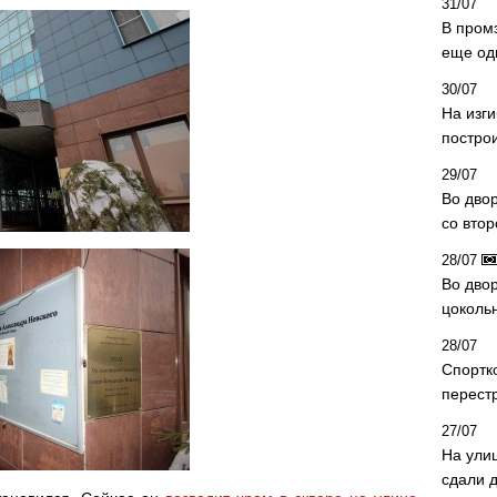
31/07
В пром
еще од
30/07
На изг
постро
29/07
Во дво
со вто
28/07
Во двор
цоколь
28/07
Спортк
перест
27/07
На ули
сдали д