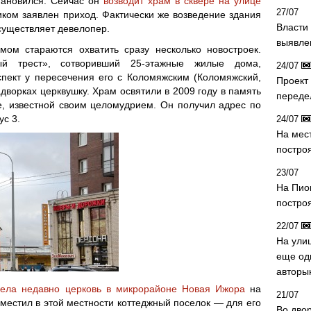
тановился. Сейчас он
возводит храм в сквере на улице
27/07
иком заявлен приход. Фактически же возведение здания
Власти 
существляет девелопер.
выявле
мом стараются охватить сразу несколько новостроек.
ый трест», сотворивший 25-этажные жилые дома,
24/07
пект у пересечения его с Коломяжским (Коломяжский,
Проект
задворках церквушку. Храм освятили в 2009 году в память
переде
е, известной своим целомудрием. Он получил адрес по
ус 3.
24/07
На мес
постро
23/07
На Пио
построя
22/07
На ули
еще од
авторы
вела недавно церковь в микрорайоне Новая Ижора
на
21/07
местил в этой местности коттеджный поселок — для его
Во дво