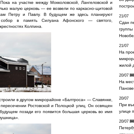
Пока на участке между Мокколовской, Лангеловской и
постро
лько малую церковь — ее возвели по каркасно-щитовой
олам Петру и Павлу. В будущем же здесь планируют
21/07
 собор в память Силуана Афонского — святого,
Сдан п
крестностях Колпина.
группы
Новобе
21/07
На про
микрор
жилой 
20/07
На мес
Панове 
20/07
строили в другом микрорайоне «Балтроса» — Славянке,
При въ
 пересечении Ростовской и Полоцкой улиц. Он освящен
улице 
 будущем позади его появится большая церковь во имя
лушница».
20/07
Петерб