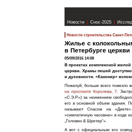
Новости
|
Снос-2025
|
Иссле
Новости строительства Санкт-Пет
Жилье с колокольным
в Петербурге церкви
05/09/2016 14:08
В проектах комплексной жилой
церкви. Храмы пешей доступно
и духовности. «Канонер» вспом
Пожалуй, больше всего повезло 
на проспекте Королева, 7
. Заст
«С.Э.Р.») за неимением свободно
его в основной объем здания. П
называют Спасом на «Диете».
«симпатичную часовню» в ходе к
„Головин & Шретер“».
А вот с официальным его освящ