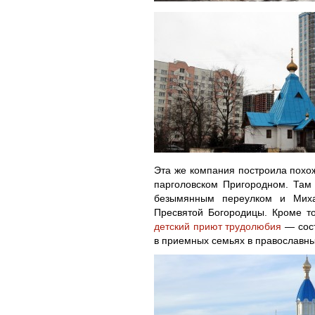
Эта же компания построила похож
парголовском Пригородном. Там 
безымянным переулком и Миха
Пресвятой Богородицы. Кроме т
детский приют трудолюбия
— сост
в приемных семьях в православны