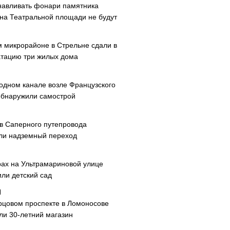
навливать фонари памятника
 на Театральной площади не будут
м микрорайоне в Стрельне сдали в
атацию три жилых дома
одном канале возле Французского
обнаружили самострой
ав Саперного путепровода
ли надземный переход
рах на Ультрамариновой улице
или детский сад
рцовом проспекте в Ломоносове
ли 30-летний магазин