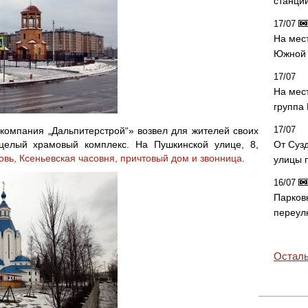
станци
17/07
На мес
Южной 
17/07
На мес
группа
17/07
омпания „Дальпитерстрой“» возвел для жителей своих
целый храмовый комплекс. На Пушкинской улице, 8,
От Суз
овь, Ксеньевская часовня, причтовый дом и звонница
.
улицы 
16/07
Парков
переул
Осталь