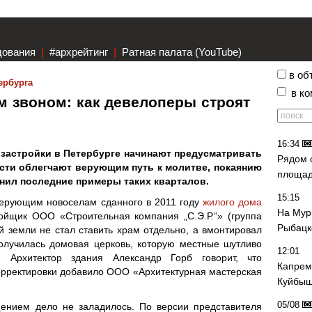
дования
|
#архрейтинг
|
Ратная палата (YouTube)
в об
ербурга
в к
 звоном: как девелоперы строят
16:34
 застройки в Петербурге начинают предусматривать
Рядом 
сти облегчают верующим путь к молитве, покаянию
площад
нил последние примеры таких кварталов.
15:15
верующим новоселам сданного в 2011 году
жилого дома
На Мур
ройщик ООО «Строительная компания „С.Э.Р.“» (группа
Рыбацк
й земли не стал ставить храм отдельно, а вмонтировал
олучилась домовая церковь, которую местные шутливо
12:01
 Архитектор здания Александр Горб говорит, что
Капрем
орректировки добавило ООО «Архитектурная мастерская
Куйбыш
05/08
ением дело не заладилось. По версии представителя