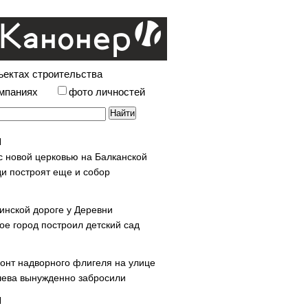
ъектах строительства
омпаниях
фото личностей
с новой церковью на Балканской
и построят еще и собор
инской дороге у Деревни
ое город построил детский сад
онт надворного флигеля на улице
ева вынужденно забросили