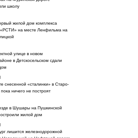
или школу
ервый жилой дом комплекса
 «РСТИ» на месте Ленфильма на
лицкой
ектной улице в новом
айоне в Детскосельском сдали
дом
те снесенной «сталинки» в Старо-
пока ничего не построят
езде в Шушары на Пушкинской
построили жилой дом
ург лишится железнодорожной