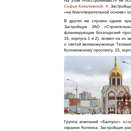
На этом «Росстройинвест» не ос
Софьи Ковалевской, 9
. Застройщ
«на благотворительной основе» о
В других же случаях одним хра
Застройщик ЗАО «Строительн
фланкирующие Богатырский прос
15, корпуса 1 и 2), возвел на их 
о святой великомученице Татиан
Коломяжскому проспекту, 15, корп
Группа компаний «Балтрос»
воз
окраине Колпина. Застройщик раз