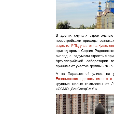
В других случаях строительны
новостройками приходы возника
выделил РПЦ участок на Кушелев
приход храма Сергия Радонежско
очевидно, задумали строить с пр
Артиллерийской лаборатории в
принимают участие группы «ЛСР»
А на Парашютной улице, на у
Евгеньевская церковь вместе с
крупные жилые комплексы от Л
«ССМО „ЛенСпецСМУ“».