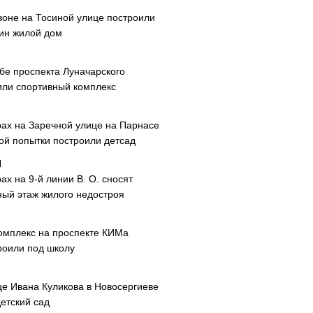
зоне на Тосиной улице построили
ин жилой дом
ибе проспекта Луначарского
или спортивный комплекс
рах на Заречной улице на Парнасе
рой попытки построили детсад
ах на 9-й линии В. О. сносят
ный этаж жилого недостроя
омплекс на проспекте КИМа
роили под школу
це Ивана Куликова в Новосергиеве
етский сад