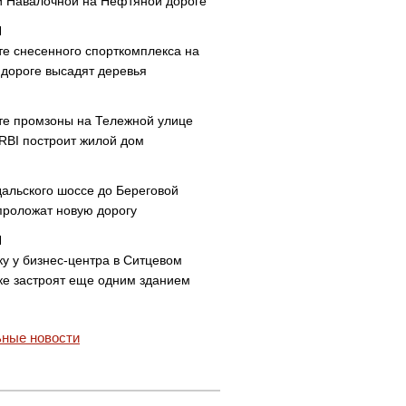
и Навалочной на Нефтяной дороге
те снесенного спорткомплекса на
дороге высадят деревья
те промзоны на Тележной улице
 RBI построит жилой дом
дальского шоссе до Береговой
проложат новую дорогу
ку у бизнес-центра в Ситцевом
ке застроят еще одним зданием
ные новости