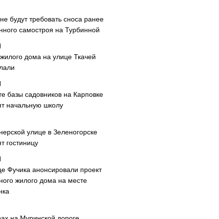
не будут требовать сноса ранее
нного самостроя на Турбинной
 жилого дома на улице Ткачей
лали
те базы садовников на Карповке
ят начальную школу
нерской улице в Зеленогорске
т гостиницу
це Фучика анонсировали проект
ного жилого дома на месте
нка
рах на Муринской дороге