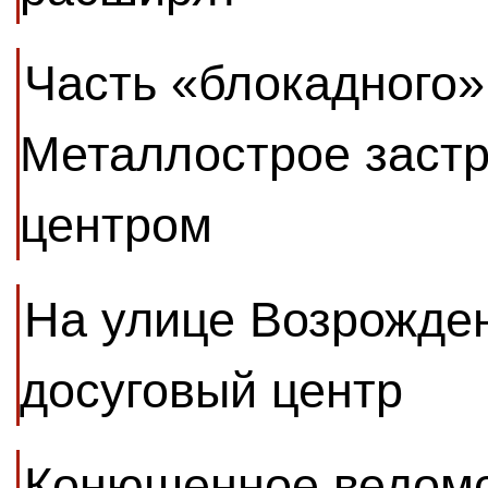
Часть «блокадного»
Металлострое застр
центром
На улице Возрожден
досуговый центр
Конюшенное ведомс